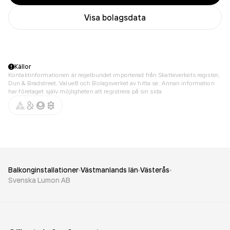
Visa bolagsdata
Källor
Kontaktinformationen är regelbundet importerad från Skatteverkets register,
Dun & Bradstreet, Value8 och Bolagsverket av hitta.se. Annan information
har företaget själv möjligheten att registrera på sin sida.
Balkonginstallationer
Västmanlands län
Västerås
Svenska Lumon AB