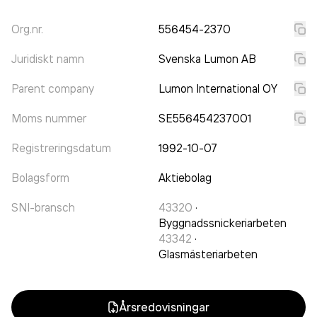
Org.nr.
556454-2370
Juridiskt namn
Svenska Lumon AB
Parent company
Lumon International OY
Moms nummer
SE556454237001
Registreringsdatum
1992-10-07
Bolagsform
Aktiebolag
SNI-bransch
43320
·
Byggnadssnickeriarbeten
43342
·
Glasmästeriarbeten
Årsredovisningar