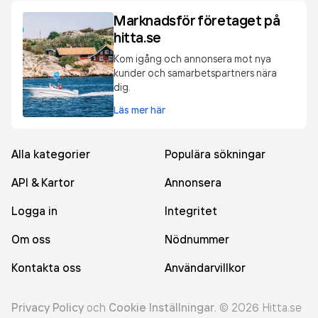
Marknadsför företaget på
hitta.se
Kom igång och annonsera mot nya
kunder och samarbetspartners nära
dig.
Läs mer här
Alla kategorier
Populära sökningar
API & Kartor
Annonsera
Logga in
Integritet
Om oss
Nödnummer
Kontakta oss
Användarvillkor
Privacy Policy
och
Cookie Inställningar
.
©
2026
Hitta.se