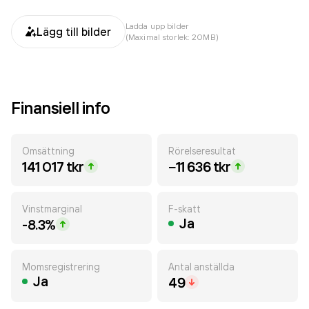
Ladda upp bilder
Lägg till bilder
(Maximal storlek: 20MB)
Finansiell info
Omsättning
Rörelseresultat
141 017 tkr
−11 636 tkr
Vinstmarginal
F-skatt
Ja
-8.3%
Momsregistrering
Antal anställda
Ja
49