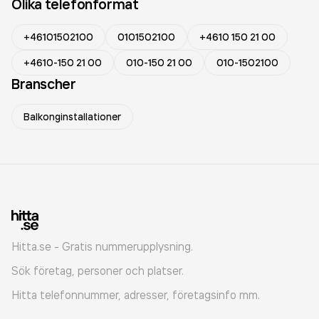
Olika telefonformat
+46101502100
0101502100
+4610 150 21 00
+4610-150 21 00
010-150 21 00
010-1502100
Branscher
Balkonginstallationer
Hitta.se - Gratis nummerupplysning.
Sök företag, personer och platser.
Hitta telefonnummer, adresser, företagsinfo mm.