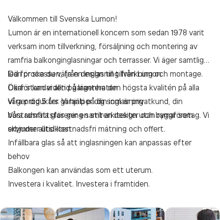
Välkommen till Svenska Lumon!
Lumon är en internationell koncern som sedan 1978 varit
verksam inom tillverkning, försäljning och montering av
ramfria balkonginglasningar och terrasser. Vi äger samtliga
led i processen, från design till tillverkning och montage.
Därför ska du välja en inglasning från Lumon:
Därför kan vi alltid garantera den högsta kvalitén på alla
Ökar standarden på lägenheten
våra produkter. Vi hjälper dig som är privatkund, din
Vi ger dig 5 års garanti på din inglasning
bostadsrättsförening samt arkitekter och byggföretag. Vi
Våra ramfria glas ger en stilren design utan ramar som
erbjuder alltid kostnadsfri mätning och offert.
skymmer utsikten
Infällbara glas så att inglasningen kan anpassas efter
behov
Balkongen kan användas som ett uterum.
Investera i kvalitet. Investera i framtiden.