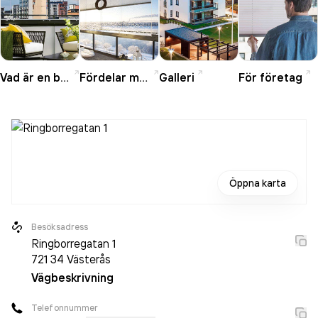
Vad är en balkonginglasning?
Fördelar med balkonginglasning
Galleri
För företag
Öppna karta
Besöksadress
Ringborregatan 1
721 34
Västerås
Vägbeskrivning
Telefonnummer