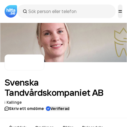
Svenska
Tandvårdskompaniet
AB
i
Kallinge
·
Skriv ett omdöme
Verifierad