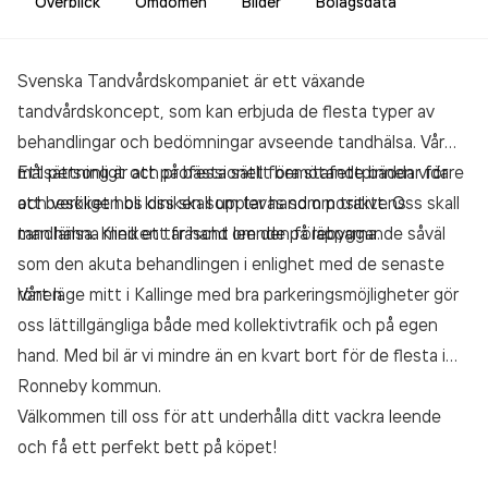
Överblick
Omdömen
Bilder
Bolagsdata
Svenska Tandvårdskompaniet är ett växande
tandvårdskoncept, som kan erbjuda de flesta typer av
behandlingar och bedömningar avseende tandhälsa. Vår
målsättning är att på bästa sätt föra stafettpinnen vidare
Ett personligt och professionellt bemötande bäddar för
och verkligen bli kliniken som tar hand om traktens
att besöket hos oss skall upplevas som positivt. Oss skall
tandhälsa. Kliniken tar hand om den förebyggande såväl
man lämna med ett fräscht leende på läpparna.
som den akuta behandlingen i enlighet med de senaste
rönen.
Vårt läge mitt i Kallinge med bra parkeringsmöjligheter gör
oss lättillgängliga både med kollektivtrafik och på egen
hand. Med bil är vi mindre än en kvart bort för de flesta i
Ronneby kommun.
Välkommen till oss för att underhålla ditt vackra leende
och få ett perfekt bett på köpet!