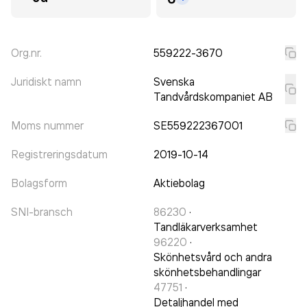
Org.nr.
559222-3670
Juridiskt namn
Svenska
Tandvårdskompaniet AB
Moms nummer
SE559222367001
Registreringsdatum
2019-10-14
Bolagsform
Aktiebolag
SNI-bransch
86230
·
Tandläkarverksamhet
96220
·
Skönhetsvård och andra
skönhetsbehandlingar
47751
·
Detaljhandel med