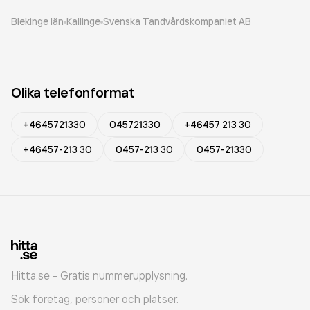
Blekinge län
Kallinge
Svenska Tandvårdskompaniet AB
Olika telefonformat
+4645721330
045721330
+46457 213 30
+46457-213 30
0457-213 30
0457-21330
Hitta.se - Gratis nummerupplysning.
Sök företag, personer och platser.