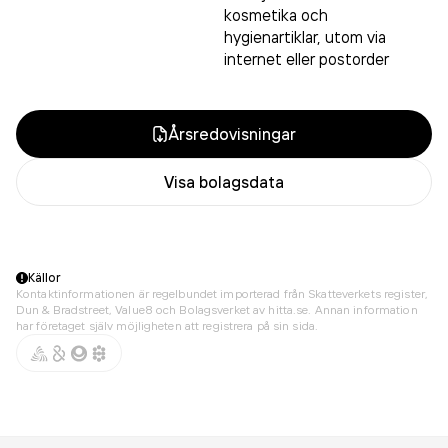
kosmetika och
hygienartiklar, utom via
internet eller postorder
Årsredovisningar
Visa bolagsdata
Källor
Kontaktinformationen är regelbundet importerad från Skatteverkets register,
Dun & Bradstreet, Value8 och Bolagsverket av hitta.se. Annan information
har företaget själv möjligheten att registrera på sin sida.