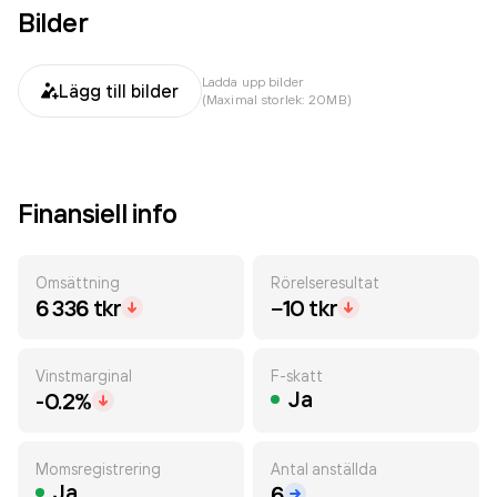
Bilder
Ladda upp bilder
Lägg till bilder
(Maximal storlek: 20MB)
Finansiell info
Omsättning
Rörelseresultat
6 336 tkr
−10 tkr
Vinstmarginal
F-skatt
Ja
-0.2%
Momsregistrering
Antal anställda
Ja
6