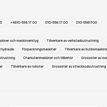
00
+4610-556 17 00
010-556 17 00
010-5561700
askiner och maskinverktyg
Tillverkare av verkstadsutrustning
 hydraulik
Förpackningsmaskiner
Tillverkare av butiksmaskine
utrustning
Charkuterimaskiner och tillbehör
Grossister av sv
er
Tillverkare av robotar
Grossister av streckkodsutrustning