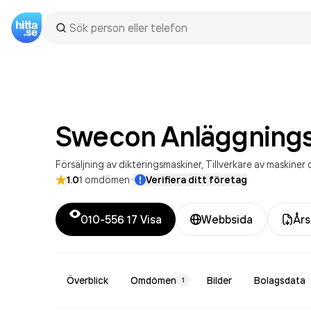
Swecon
Anläggning
Försäljning av dikteringsmaskiner
Tillverkare av maskiner
·
1.0
1
omdömen
Verifiera ditt företag
010-556 17
Visa
Webbsida
Års
Överblick
Omdömen
Bilder
Bolagsdata
1