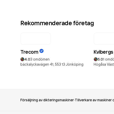
Rekommenderade företag
Trecom
Kvibergs
4.0
3
omdömen
5.0
1
omd
bäckalyckavägen 41,
553 13
Jönköping
Högåsa Väst
Försäljning av dikteringsmaskiner
Tillverkare av maskiner