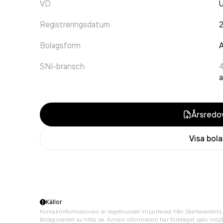
VD
U
Registreringsdatum
Bolagsform
A
SNI-bransch
a
Årsredov
Visa bol
Källor
Kontaktinformationen är regelbundet importerad från Skatteverkets 
Bolagsverket av hitta.se. Annan information har företaget själv möjli