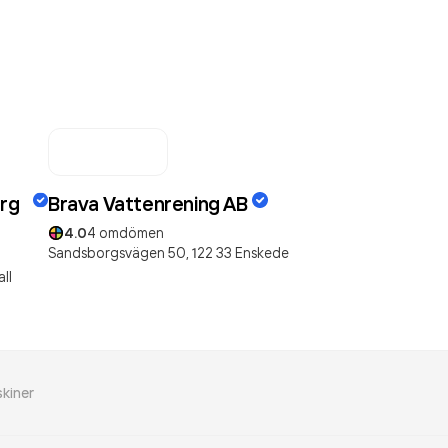
erg
Brava Vattenrening AB
4.0
4
omdömen
Sandsborgsvägen 50,
122 33
Enskede
ll
kiner