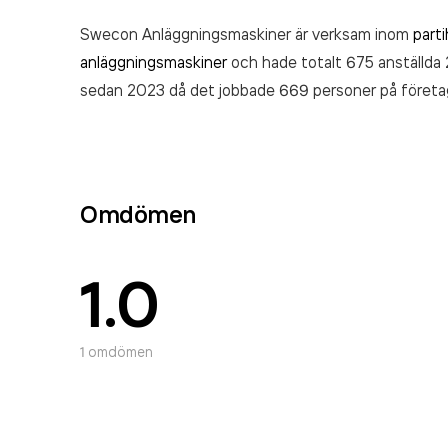
Swecon Anläggningsmaskiner är verksam inom
part
anläggningsmaskiner
och hade totalt 675 anställda 
sedan 2023 då det jobbade 669 personer på företage
sedan 2000. Swecon Anläggningsmaskiner
omsatt
(2024).
Omdömen
1.0
1
omdömen