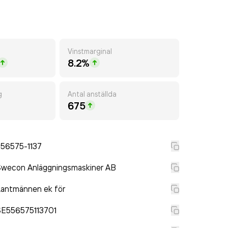
Vinstmarginal
8.2%
g
Antal anställda
675
556575-1137
Swecon Anläggningsmaskiner AB
antmännen ek för
SE556575113701