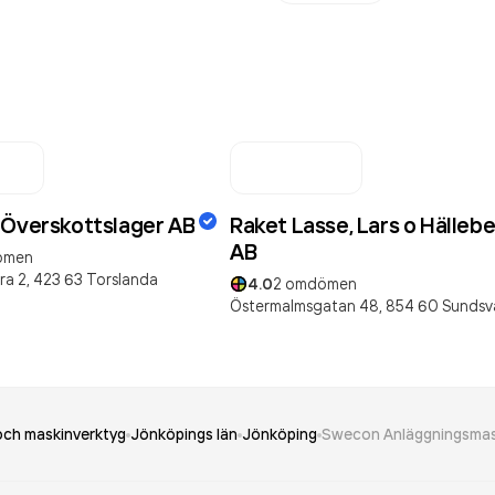
 Överskottslager AB
Raket Lasse, Lars o Hälleb
AB
ömen
ra 2,
423 63
Torslanda
4.0
2
omdömen
Östermalmsgatan 48,
854 60
Sundsva
 och maskinverktyg
Jönköpings län
Jönköping
Swecon Anläggningsmas