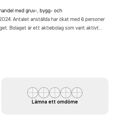
ihandel med gruv-, bygg- och
2024. Antalet anställda har ökat med 6 personer
t. Bolaget är ett aktiebolag som varit aktivt
e 5 609 406 000,00 kr
senaste räkenskapsåret
Lämna ett omdöme