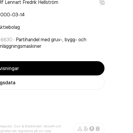
lf Lennart Fredrik Hellström
2000-03-14
ktiebolag
46630
·
Partihandel med gruv-, bygg- och
nläggningsmaskiner
isningar
agsdata
register, Dun & Bradstreet, Value8 och
gheten att registrera på sin sida.