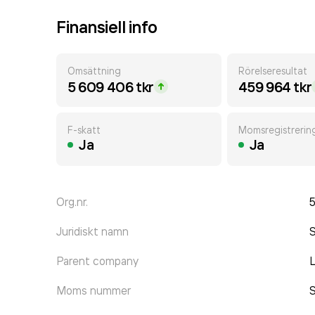
Finansiell info
Omsättning
Rörelseresultat
5 609 406 tkr
459 964 tkr
F-skatt
Momsregistrerin
Ja
Ja
Org.nr.
Juridiskt namn
Parent company
L
Moms nummer