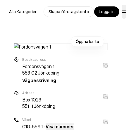
Alla Kategorier
Skapa företagskonto
Logga in
Öppna karta
Besöksadress
Fordonsvägen 1
553 02
Jönköping
Vägbeskrivning
Adress
Box
1023
551 11
Jönköping
Växel
010-
556 17
Visa nummer