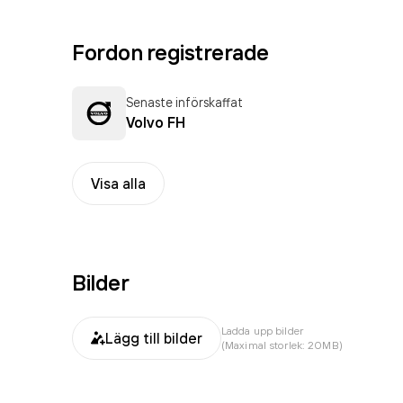
Fordon registrerade
Senaste införskaffat
Volvo FH
Visa alla
Bilder
Ladda upp bilder
Lägg till bilder
(Maximal storlek: 20MB)