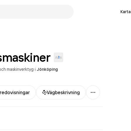
Karta
smaskiner
 och maskinverktyg
i
Jönköping
Mer
redovisningar
Vägbeskrivning