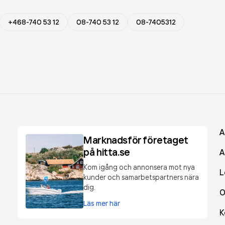
+468-740 53 12
08-740 53 12
08-7405312
A
Marknadsför företaget
på hitta.se
A
Kom igång och annonsera mot nya
L
kunder och samarbetspartners nära
dig.
O
Läs mer här
K