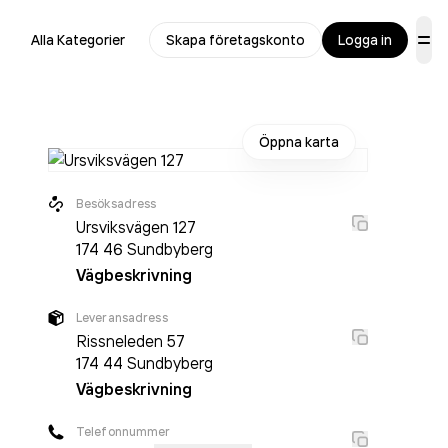
Alla Kategorier
Skapa företagskonto
Logga in
Öppna karta
Besöksadress
Ursviksvägen 127
174 46
Sundbyberg
Vägbeskrivning
r
Leveransadress
Rissneleden 57
174 44
Sundbyberg
Vägbeskrivning
Telefonnummer