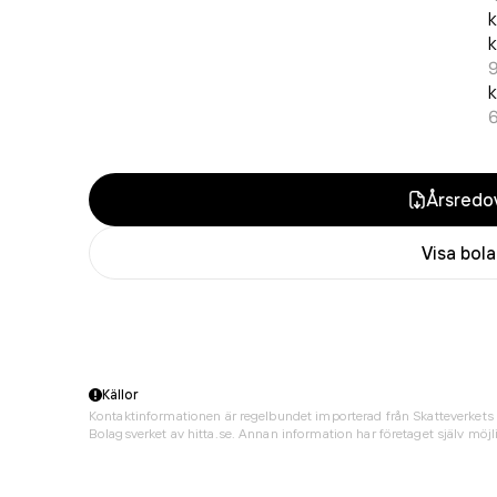
k
k
9
k
Årsredov
Visa bol
Källor
Kontaktinformationen är regelbundet importerad från Skatteverkets 
Bolagsverket av hitta.se. Annan information har företaget själv möjli