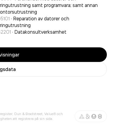
ringutrustning samt programvara; samt annan
ontorsutrustning
5101
·
Reparation av datorer och
ringutrustning
62201
·
Datakonsultverksamhet
isningar
agsdata
register, Dun & Bradstreet, Value8 och
gheten att registrera på sin sida.