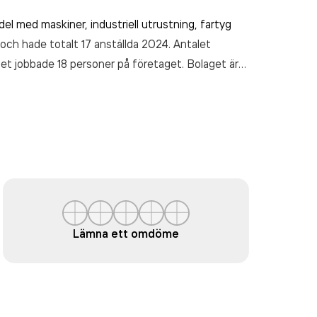
el med maskiner, industriell utrustning, fartyg
och hade totalt 17 anställda 2024. Antalet
et jobbade 18 personer på företaget. Bolaget är
s Advance AB
omsatte 37 783 000,00 kr
senaste
Lämna ett omdöme