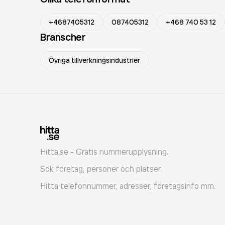
+4687405312
087405312
+468 740 53 12
Branscher
Övriga tillverkningsindustrier
Hitta.se - Gratis nummerupplysning.
Sök företag, personer och platser.
Hitta telefonnummer, adresser, företagsinfo mm.