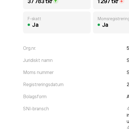
37 783 tkr
1 297 tkr
F-skatt
Momsregistrerin
Ja
Ja
Org.nr.
Juridiskt namn
Moms nummer
Registreringsdatum
2
Bolagsform
A
SNI-bransch
4
i
u