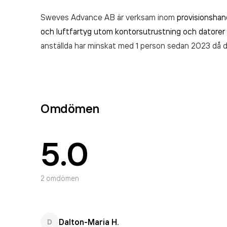
Sweves Advance AB är verksam inom
provisionshand
och luftfartyg utom kontorsutrustning och datorer
anställda har minskat med 1 person sedan 2023 då d
ett aktiebolag som varit aktivt sedan 2013. Sweve
räkenskapsåret (2024).
Omdömen
5.0
2
omdömen
Dalton-Maria H.
D