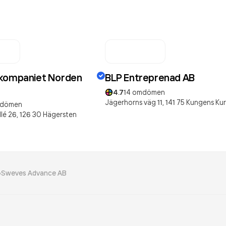
nkompaniet Norden
BLP Entreprenad AB
4.7
14
omdömen
Jägerhorns väg 11,
141 75
Kungens Ku
dömen
lé 26,
126 30
Hägersten
Sweves Advance AB