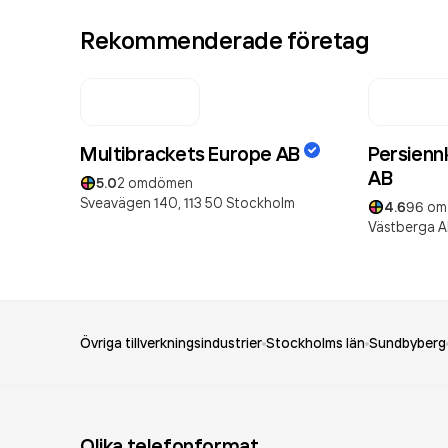
Rekommenderade företag
Multibrackets Europe AB
Persien
AB
5.0
2
omdömen
Sveavägen 140,
113 50
Stockholm
4.6
96
om
Västberga Al
Övriga tillverkningsindustrier
Stockholms län
Sundbyberg
Olika telefonformat