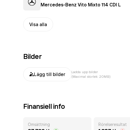
Mercedes-Benz Vito Mixto 114 CDI L
Visa alla
Bilder
Ladda upp bilder
Lägg till bilder
(Maximal storlek: 20MB)
Finansiell info
Omsättning
Rörelseresultat