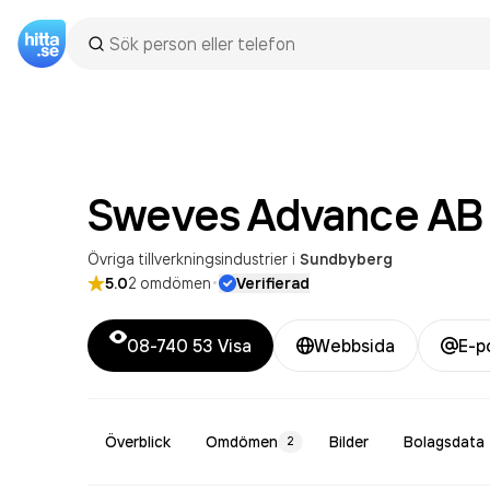
Sweves Advance
AB
Övriga tillverkningsindustrier
i
Sundbyberg
·
5.0
2
omdömen
Verifierad
08-740 53
Visa
Webbsida
E-p
Överblick
Omdömen
Bilder
Bolagsdata
2