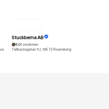
Stuckbema AB
5.0
1
omdömen
rva
Tallbacksgatan 11J,
195 72
Rosersberg