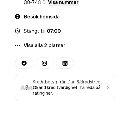
08-7
40 53
Visa nummer
Besök hemsida
Stängt
till
07:00
Visa alla
2
platser
Kreditbetyg från Dun & Bradstreet
Okänd kreditvärdighet. Ta reda på
rating här.