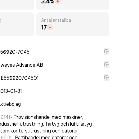
3.4%
g
Antal anställda
17
556920-7045
Sweves Advance AB
SE556920704501
013-01-31
ktiebolag
6141
·
Provisionshandel med maskiner,
ndustriell utrustning, fartyg och luftfartyg
tom kontorsutrustning och datorer
46501
·
Partihandel med datorer och