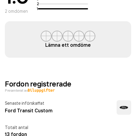
2
1
2
omdömen
Lämna ett omdöme
Fordon registrerade
Presenterat av
Senaste införskaffat
Ford Transit Custom
Totalt antal
13 fordon