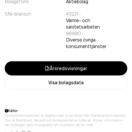
Bolagsform
Aktiebolag
SNI-bransch
43221
·
Värme- och
sanitetsarbeten
96990
·
Diverse övriga
konsumenttjänster
Årsredovisningar
Visa bolagsdata
Källor
Kontaktinformationen är regelbundet importerad från Skatteverkets register,
Dun & Bradstreet, Value8 och Bolagsverket av hitta.se. Annan information
har företaget själv möjligheten att registrera på sin sida.