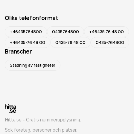
Olika telefonformat
+46435764800
0435764800
+46435 76 48 00
+46435-76 48 00
0435-76 48 00
0435-764800
Branscher
Städning av fastigheter
Hitta.se - Gratis nummerupplysning.
Sök företag, personer och platser.