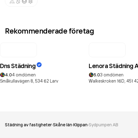
Rekommenderade företag
Dns Städning
Lenora Städning 
4.0
4
omdömen
5.0
3
omdömen
Småkullavägen 8,
534 62
Larv
Walkeskroken 16D,
451 4
Städning av fastigheter
Skåne län
Klippan
Sydpumpen AB