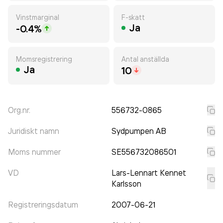
Vinstmarginal
F-skatt
Ja
-0.4%
Momsregistrering
Antal anställda
Ja
10
Org.nr.
556732-0865
Juridiskt namn
Sydpumpen AB
Moms nummer
SE556732086501
VD
Lars-Lennart Kennet
Karlsson
Registreringsdatum
2007-06-21