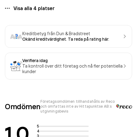
Visa alla
4
platser
Kreditbetyg från Dun & Bradstreet
Okänd kreditvärdighet. Ta reda på rating här.
Verifiera idag
Ta kontroll över ditt företag och nå fler potentiella
kunder
Företagsomdömen tillhandahålls av Reco
Omdömen
och omfattas inte av Hittapunktse AB:s
utgivningsbevis
1.0
5
4
3