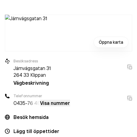
2024 då det jobbade 20 personer på företaget. Bolaget är
ett aktiebolag som varit aktivt sedan 2007. Sydpumpen
AB
omsatte 20 702 000,00 kr
senaste räkenskapsåret
(2025).
Öppna karta
Besöksadress
Järnvägsgatan 31
264 33
Klippan
Vägbeskrivning
Telefonnummer
0435
-76 48
Visa nummer
Besök hemsida
Lägg till öppettider