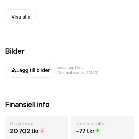
Visa alla
Bilder
Ladda upp bilder
Lägg till bilder
(Maximal storlek: 20MB)
Finansiell info
Omsättning
Rörelseresultat
20 702 tkr
−77 tkr