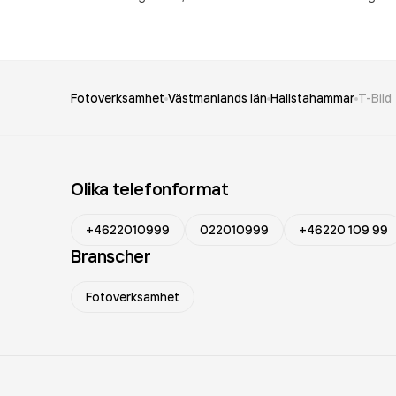
Fotoverksamhet
Västmanlands län
Hallstahammar
T-Bild
Olika telefonformat
+4622010999
022010999
+46220 109 99
Branscher
Fotoverksamhet