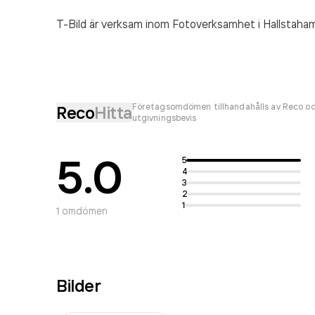
T-Bild är verksam inom
Fotoverksamhet
i Hallstaha
Företagsomdömen tillhandahålls av Reco oc
Reco
Hitta
utgivningsbevis
5.0
5
4
3
2
1
1
omdömen
Bilder