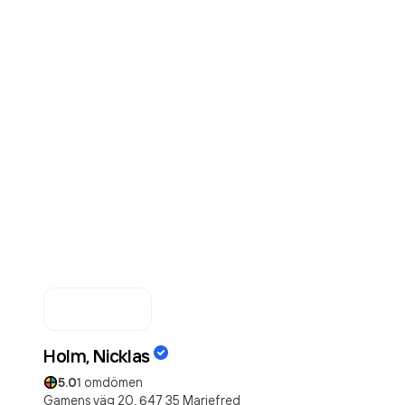
Holm, Nicklas
5.0
1
omdömen
Gamens väg 20,
647 35
Mariefred