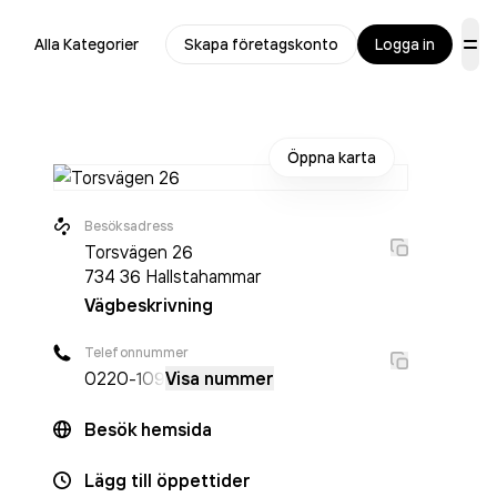
Alla Kategorier
Skapa företagskonto
Logga in
Öppna karta
Besöksadress
Torsvägen 26
734 36
Hallstahammar
Vägbeskrivning
Telefonnummer
0220
-109
Visa nummer
Besök hemsida
Lägg till öppettider