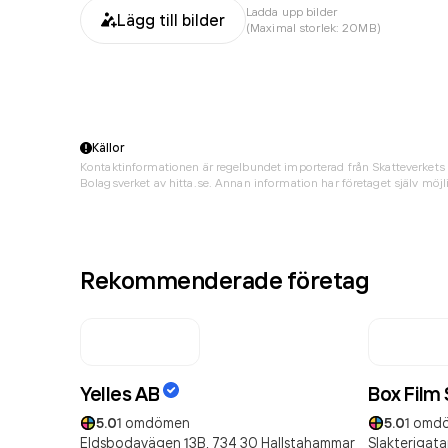
Ladda upp bilder
Lägg till bilder
(Maximal storlek: 20MB)
Källor
Kontaktinformationen är regelbundet importerad från Skatteverkets 
Bolagsverket av hitta.se. Annan information har företaget själv möjli
Rekommenderade företag
Yelles AB
Box Film
5.0
1
omdömen
5.0
1
omd
Eldsbodavägen 13B,
734 30
Hallstahammar
Slakterigata