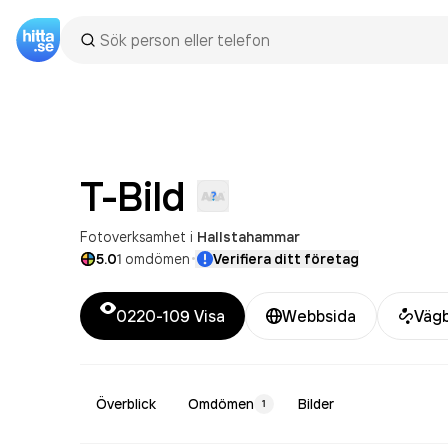
T-Bild
Fotoverksamhet
i
Hallstahammar
·
5.0
1
omdömen
Verifiera ditt företag
0220-109
Visa
Webbsida
Vägb
Överblick
Omdömen
Bilder
1