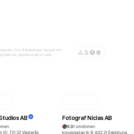
register, Dun & Bradstreet, Value8 och
gheten att registrera på sin sida.
 Studios AB
Fotograf Niclas AB
ömen
5.0
1
omdömen
n 10,
721 32
Västerås
kungsgatan 6-8,
632 21
Eskilstuna