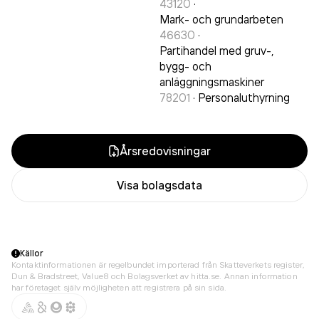
43120
·
Mark- och grundarbeten
46630
·
Partihandel med gruv-,
bygg- och
anläggningsmaskiner
78201
·
Personaluthyrning
Årsredovisningar
Visa bolagsdata
Källor
Kontaktinformationen är regelbundet importerad från Skatteverkets register,
Dun & Bradstreet, Value8 och Bolagsverket av hitta.se. Annan information
har företaget själv möjligheten att registrera på sin sida.