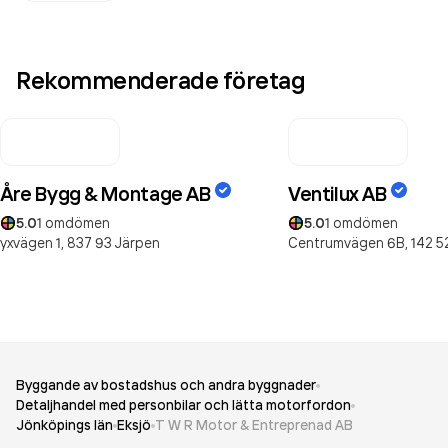
Rekommenderade företag
Åre Bygg & Montage AB
Ventilux AB
5.0
1
omdömen
5.0
1
omdömen
yxvägen 1,
837 93
Järpen
Centrumvägen 6B,
142 5
Byggande av bostadshus och andra byggnader
Detaljhandel med personbilar och lätta motorfordon
Jönköpings län
Eksjö
T W R Motor & Entreprenad AB