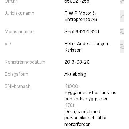
Org.nr.
556921-2581
Juridiskt namn
T W R Motor &
Entreprenad AB
Moms nummer
SE556921258101
VD
Peter Anders Torbjörn
Karlsson
Registreringsdatum
2013-03-26
Bolagsform
Aktiebolag
SNI-bransch
41000
·
Byggande av bostadshus
och andra byggnader
47811
·
Detaljhandel med
personbilar och lätta
motorfordon