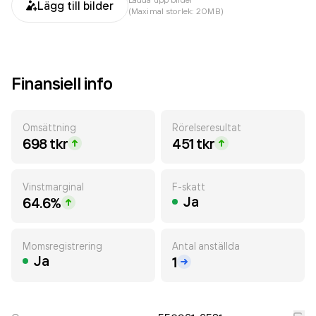
Lägg till bilder
(Maximal storlek: 20MB)
Finansiell info
Omsättning
Rörelseresultat
698 tkr
451 tkr
Vinstmarginal
F-skatt
Ja
64.6%
Momsregistrering
Antal anställda
Ja
1