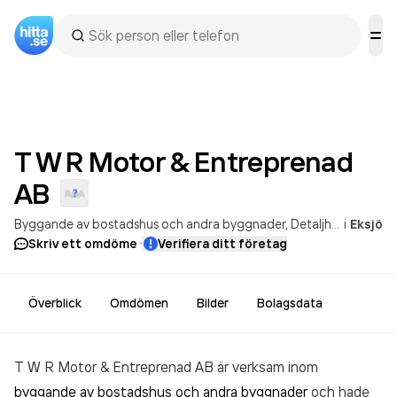
T W R Motor & Entreprenad
AB
Byggande av bostadshus och andra byggnader
Detaljhandel med personbilar och lätta motorfordon
i
Eksjö
·
Skriv ett omdöme
Verifiera ditt företag
Överblick
Omdömen
Bilder
Bolagsdata
T W R Motor & Entreprenad AB är verksam inom
byggande av bostadshus och andra byggnader
och hade