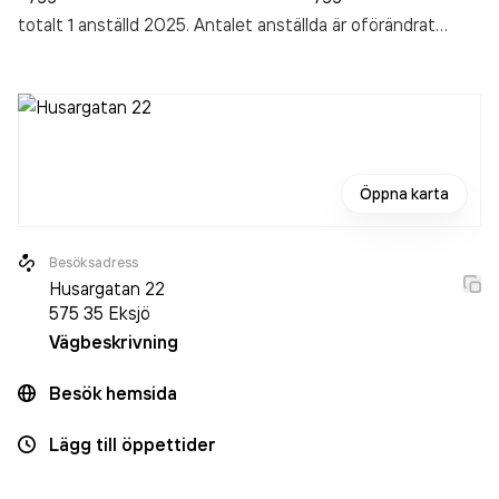
totalt 1 anställd 2025. Antalet anställda är oförändrat
sedan året innan. Bolaget är ett aktiebolag som varit aktivt
sedan 2013. T W R Motor & Entreprenad AB
omsatte
698 000,00 kr
senaste räkenskapsåret (2025).
Öppna karta
Besöksadress
Husargatan 22
575 35
Eksjö
Vägbeskrivning
Besök hemsida
Lägg till öppettider