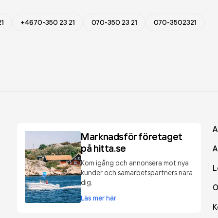
21
+4670-350 23 21
070-350 23 21
070-3502321
A
Marknadsför företaget
på hitta.se
A
Kom igång och annonsera mot nya
L
kunder och samarbetspartners nära
dig.
O
Läs mer här
K