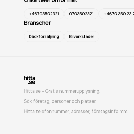
+46703502321
0703502321
+4670 350 23 
Branscher
Däckförsäljning
Bilverkstäder
Hitta.se - Gratis nummerupplysning.
Sök företag, personer och platser.
Hitta telefonnummer, adresser, företagsinfo mm.