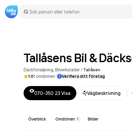
Tallåsens Bil &
Däcks
Däckförsäljning
Bilverkstäder
i
Tallåsen
·
1.0
1
omdömen
Verifiera ditt företag
070-350 23
Visa
Vägbeskrivning
Överblick
Omdömen
Bilder
1