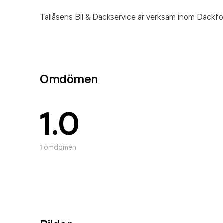
Tallåsens Bil & Däckservice är verksam inom
Däckför
Omdömen
1.0
1
omdömen