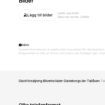
Bilder
Ladda upp bilder
Lägg till bilder
(Maximal storlek: 20MB)
Källor
Kontaktinformationen är regelbundet importerad från Skatteverkets 
Bolagsverket av hitta.se. Annan information har företaget själv möjli
Däckförsäljning
Bilverkstäder
Gävleborgs län
Tallåsen
Ta
Olika telefonformat