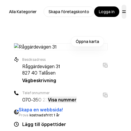
Alla Kategorier
Skapa företagskonto
Logga in
Öppna karta
Besöksadress
Råggärdevägen 31
827 40
Tallåsen
Vägbeskrivning
Telefonnummer
070-
350 23
Visa nummer
Skapa en webbsida!
Prova
kostnadsfritt 1 år
Lägg till öppettider