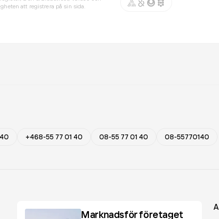
gheten att registrera på sin sida.
 40
+468-55 77 01 40
08-55 77 01 40
08-55770140
A
Marknadsför företaget