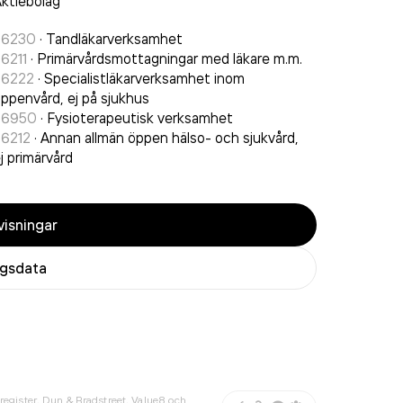
ktiebolag
86230
·
Tandläkarverksamhet
6211
·
Primärvårdsmottagningar med läkare m.m.
86222
·
Specialistläkarverksamhet inom
ppenvård, ej på sjukhus
86950
·
Fysioterapeutisk verksamhet
86212
·
Annan allmän öppen hälso- och sjukvård,
j primärvård
isningar
agsdata
register, Dun & Bradstreet, Value8 och