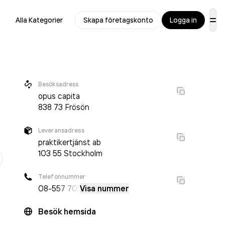
Alla Kategorier
Skapa företagskonto
Logga in
Besöksadress
opus capita
838 73
Frösön
Leveransadress
praktikertjänst ab
r
103 55
Stockholm
Telefonnummer
08-5
57 701
Visa nummer
Besök hemsida