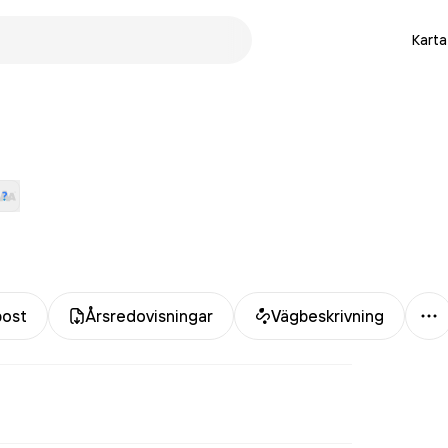
Karta
Me
post
Årsredovisningar
Vägbeskrivning