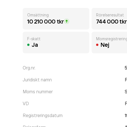
Omsättning
Rörelseresultat
10 210 000 tkr
744 000 tkr
F-skatt
Momsregistrerin
Ja
Nej
Org.nr.
Juridiskt namn
P
Moms nummer
VD
P
Registreringsdatum
1