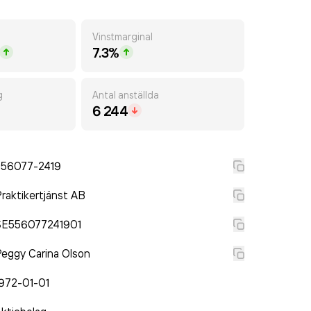
Vinstmarginal
7.3%
g
Antal anställda
6 244
556077-2419
raktikertjänst AB
SE556077241901
eggy Carina Olson
972-01-01