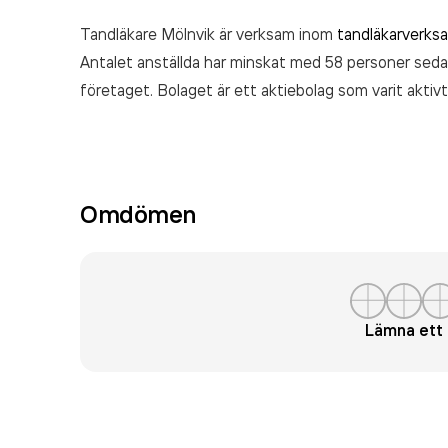
Tandläkare Mölnvik är verksam inom
tandläkarverks
Antalet anställda har minskat med 58 personer sed
företaget. Bolaget är ett aktiebolag som varit akti
10 210 000 000,00 kr
senaste räkenskapsåret (20
Omdömen
Lämna et