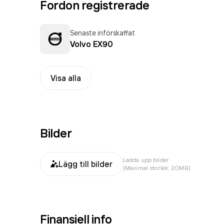
Fordon registrerade
Senaste införskaffat
Volvo EX90
Visa alla
Bilder
Ladda upp bilder
Lägg till bilder
(Maximal storlek: 20MB)
Finansiell info