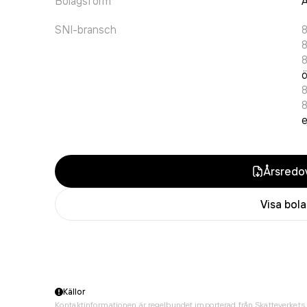
Bolagsform
A
SNI-bransch
8
ö
e
Årsredov
Visa bol
Källor
Kontaktinformationen är regelbundet importerad från Skatteverkets 