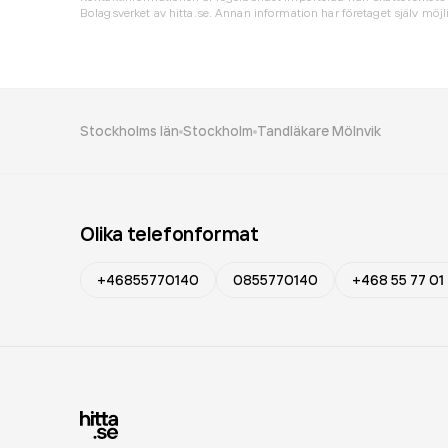
Bolagsverket av hitta.se. Annan information har företaget själv möjli
Stockholms län
Stockholm
Tandläkare Mölnvik
Olika telefonformat
+46855770140
0855770140
+468 55 77 01