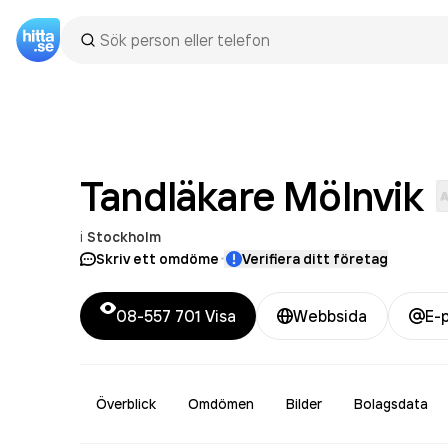
Tandläkare
Mölnvik
i
Stockholm
·
Skriv ett omdöme
Verifiera ditt företag
08-557 701
Visa
Webbsida
E-
Överblick
Omdömen
Bilder
Bolagsdata