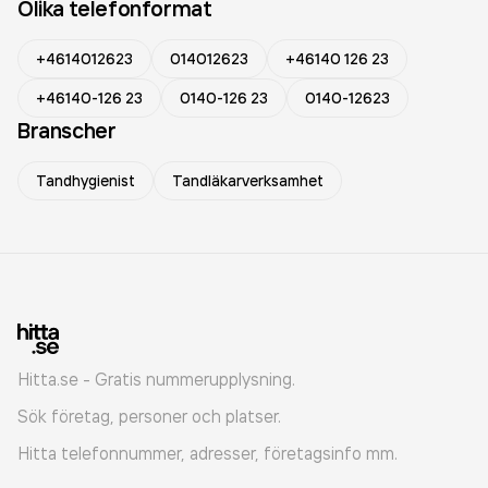
Olika telefonformat
+4614012623
014012623
+46140 126 23
+46140-126 23
0140-126 23
0140-12623
Branscher
Tandhygienist
Tandläkarverksamhet
Hitta.se - Gratis nummerupplysning.
Sök företag, personer och platser.
Hitta telefonnummer, adresser, företagsinfo mm.