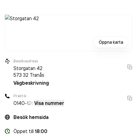
sedan 2024 då det jobbade 6 302 personer på företaget.
Bolaget är ett aktiebolag som varit aktivt sedan 1972.
Tandläkare Per Petersson
omsatte 10 210 000 000,00 kr
senaste räkenskapsåret (2025).
Öppna karta
Besöksadress
Storgatan 42
573 32
Tranås
Vägbeskrivning
Praktik
0140
-126
Visa nummer
Besök hemsida
Öppet
till
18:00