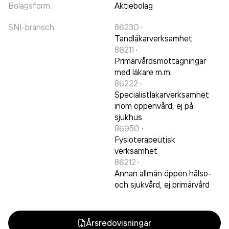
Bolagsform
Aktiebolag
SNI-bransch
86230
·
Tandläkarverksamhet
86211
·
Primärvårdsmottagningar
med läkare m.m.
86222
·
Specialistläkarverksamhet
inom öppenvård, ej på
sjukhus
86950
·
Fysioterapeutisk
verksamhet
86212
·
Annan allmän öppen hälso-
och sjukvård, ej primärvård
Årsredovisningar