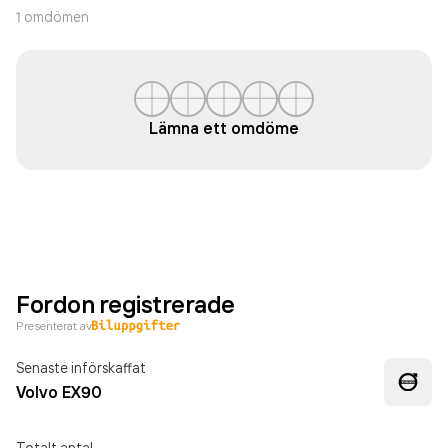
1
omdömen
Lämna ett omdöme
Fordon registrerade
Presenterat av
Senaste införskaffat
Volvo EX90
Totalt antal