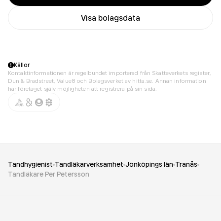
Visa bolagsdata
Källor
Kontaktinformationen är regelbundet importerad från Skatteverkets register,
Dun & Bradstreet, Value8 och Bolagsverket av hitta.se. Annan information
har företaget själv möjligheten att registrera på sin sida.
Tandhygienist
Tandläkarverksamhet
Jönköpings län
Tranås
Tandläkare Per Petersson