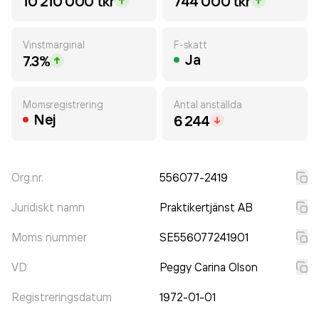
10 210 000 tkr
744 000 tkr
Vinstmarginal
F-skatt
Ja
7.3%
Momsregistrering
Antal anställda
Nej
6 244
Org.nr.
556077-2419
Juridiskt namn
Praktikertjänst AB
Moms nummer
SE556077241901
VD
Peggy Carina Olson
Registreringsdatum
1972-01-01