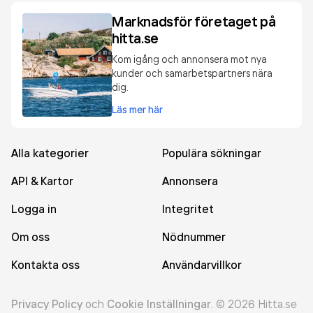
Marknadsför företaget på
hitta.se
Kom igång och annonsera mot nya
kunder och samarbetspartners nära
dig.
Läs mer här
Alla kategorier
Populära sökningar
API & Kartor
Annonsera
Logga in
Integritet
Om oss
Nödnummer
Kontakta oss
Användarvillkor
Privacy Policy
och
Cookie Inställningar
.
©
2026
Hitta.se