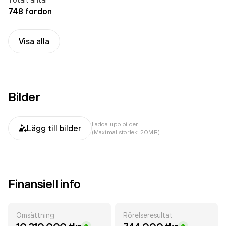
748 fordon
Visa alla
Bilder
Ladda upp bilder
Lägg till bilder
(Maximal storlek: 20MB)
Finansiell info
Omsättning
Rörelseresultat