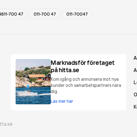
4611-700 47
011-700 47
011-70047
A
Marknadsför företaget
på hitta.se
A
Kom igång och annonsera mot nya
L
kunder och samarbetspartners nära
dig.
O
Läs mer här
K
tta.se