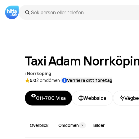
Taxi Adam
Norrköpi
i
Norrköping
·
5.0
2
omdömen
Verifiera ditt företag
011-700
Visa
Webbsida
Vägbe
Överblick
Omdömen
Bilder
2