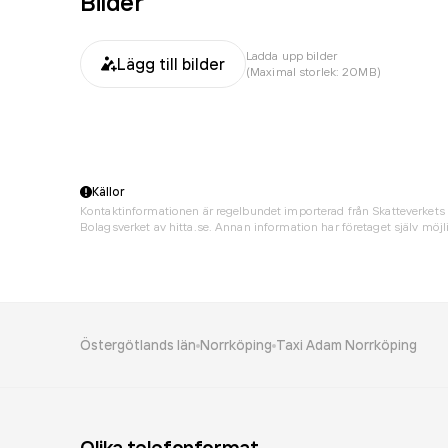
Bilder
Ladda upp bilder
Lägg till bilder
(Maximal storlek: 20MB)
Källor
Kontaktinformationen är regelbundet importerad från Skatteverkets 
Bolagsverket av hitta.se. Annan information har företaget själv möjli
Östergötlands län
Norrköping
Taxi Adam Norrköping
Olika telefonformat