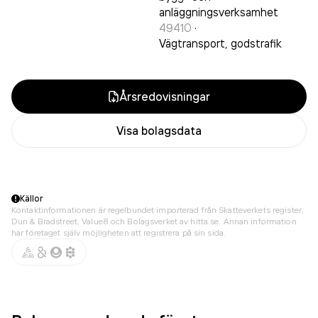
anläggningsverksamhet
49410
·
Vägtransport, godstrafik
Årsredovisningar
Visa bolagsdata
Källor
Kontaktinformationen är regelbundet importerad från Skatteverkets register,
Dun & Bradstreet, Value8 och Bolagsverket av hitta.se. Annan information
har företaget själv möjligheten att registrera på sin sida.