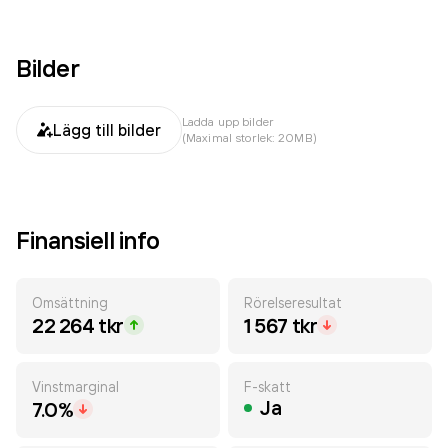
Bilder
Ladda upp bilder
Lägg till bilder
(Maximal storlek: 20MB)
Finansiell info
Omsättning
Rörelseresultat
22 264 tkr
1 567 tkr
Vinstmarginal
F-skatt
Ja
7.0%