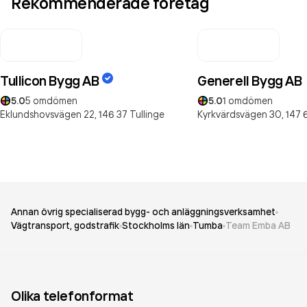
Rekommenderade företag
Tullicon Bygg AB
Generell Bygg AB
5.0
5
omdömen
5.0
1
omdömen
Eklundshovsvägen 22,
146 37
Tullinge
Kyrkvärdsvägen 30,
147 
Annan övrig specialiserad bygg- och anläggningsverksamhet
Vägtransport, godstrafik
Stockholms län
Tumba
Team Emba AB
Olika telefonformat