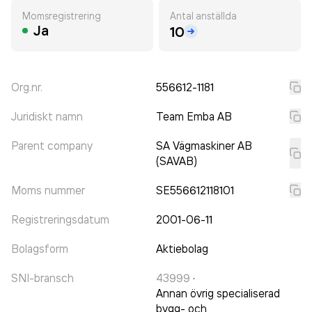
Momsregistrering
Antal anställda
Ja
10
Org.nr.
556612-1181
Juridiskt namn
Team Emba AB
Parent company
SA Vägmaskiner AB
(SAVAB)
Moms nummer
SE556612118101
Registreringsdatum
2001-06-11
Bolagsform
Aktiebolag
SNI-bransch
43999
·
Annan övrig specialiserad
bygg- och