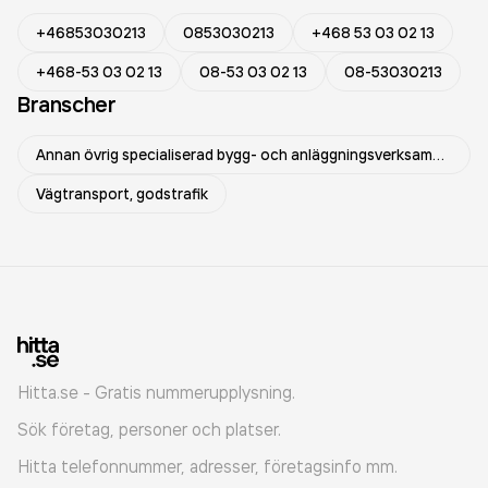
+46853030213
0853030213
+468 53 03 02 13
+468-53 03 02 13
08-53 03 02 13
08-53030213
Branscher
Annan övrig specialiserad bygg- och anläggningsverksamhet
Vägtransport, godstrafik
Hitta.se - Gratis nummerupplysning.
Sök företag, personer och platser.
Hitta telefonnummer, adresser, företagsinfo mm.