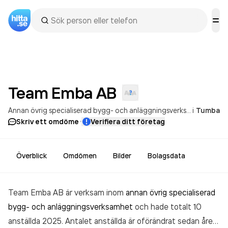
Team Emba
AB
Annan övrig specialiserad bygg- och anläggningsverksamhet
i
Tumba
Vägtr
·
Skriv ett omdöme
Verifiera ditt företag
Överblick
Omdömen
Bilder
Bolagsdata
Team Emba AB är verksam inom
annan övrig specialiserad
bygg- och anläggningsverksamhet
och hade totalt 10
anställda 2025. Antalet anställda är oförändrat sedan året