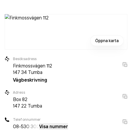
innan. Bolaget är ett aktiebolag som varit aktivt sedan
2001. Team Emba AB
omsatte 22 264 000,00 kr
senaste
räkenskapsåret (2025).
Öppna karta
Besöksadress
Finkmossvägen 112
147 34
Tumba
Vägbeskrivning
Adress
Box
82
147 22
Tumba
Telefonnummer
08-5
30 302
Visa nummer