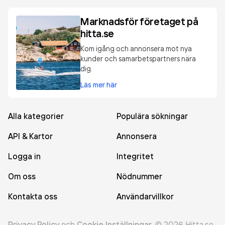
Marknadsför företaget på
hitta.se
Kom igång och annonsera mot nya
kunder och samarbetspartners nära
dig.
Läs mer här
Alla kategorier
Populära sökningar
API & Kartor
Annonsera
Logga in
Integritet
Om oss
Nödnummer
Kontakta oss
Användarvillkor
Privacy Policy
och
Cookie Inställningar
.
©
2026
Hitta.se