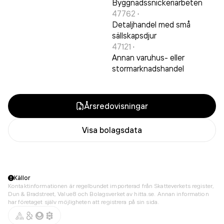
Byggnadssnickeriarbeten
47762
·
Detaljhandel med små
sällskapsdjur
47121
·
Annan varuhus- eller
stormarknadshandel
Årsredovisningar
Visa bolagsdata
Källor
Kontaktinformationen är regelbundet importerad från Skatteverkets register,
Dun & Bradstreet, Value8 och Bolagsverket av hitta.se. Annan information
har företaget själv möjligheten att registrera på sin sida.