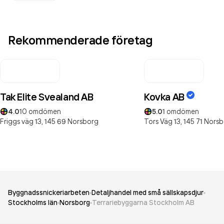
Rekommenderade företag
Tak Elite Svealand AB
Kovka AB
4.0
10
omdömen
5.0
1
omdömen
Friggs väg 13,
145 69
Norsborg
Tors Väg 13,
145 71
Norsb
Byggnadssnickeriarbeten
Detaljhandel med små sällskapsdjur
Stockholms län
Norsborg
Terrariebyggarna Stockholm AB