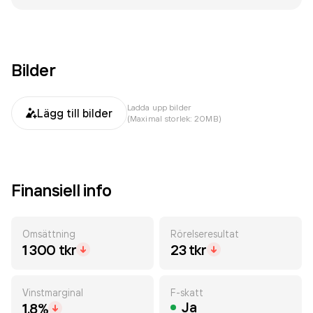
Bilder
Ladda upp bilder
Lägg till bilder
(Maximal storlek: 20MB)
Finansiell info
Omsättning
Rörelseresultat
1 300 tkr
23 tkr
Vinstmarginal
F-skatt
Ja
1.8%