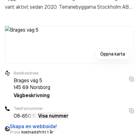
varit aktivt sedan 2020. Terrariebyggarna Stockholm AB
omsatte 1 300 000,00 kr
senaste räkenskapsåret (2024).
Öppna karta
Besöksadress
Brages väg 5
145 69
Norsborg
Vägbeskrivning
Telefonnummer
08-6
50 55
Visa nummer
Skapa en webbsida!
Prova
kostnadsfritt 1 år