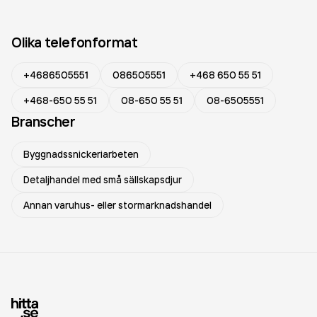
Olika telefonformat
+4686505551
086505551
+468 650 55 51
+468-650 55 51
08-650 55 51
08-6505551
Branscher
Byggnadssnickeriarbeten
Detaljhandel med små sällskapsdjur
Annan varuhus- eller stormarknadshandel