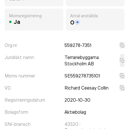
Momsregistrering
Antal anställda
Ja
0
Org.nr.
559278-7351
Juridiskt namn
Terrariebyggarna
Stockholm AB
Moms nummer
SE559278735101
VD
Richard Ceesay Collin
Registreringsdatum
2020-10-30
Bolagsform
Aktiebolag
SNI-bransch
43320
·