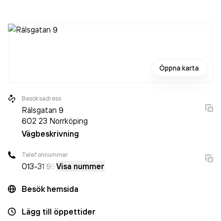
person sedan 2023 då det jobbade 50 personer på
företaget. Bolaget är ett aktiebolag som varit aktivt sedan
1987. Tholmarks Uthyrning AB
omsatte 123 178 000,00 kr
senaste räkenskapsåret (2024).
Öppna karta
Besöksadress
Rälsgatan 9
602 23
Norrköping
Vägbeskrivning
Telefonnummer
013-
31 99
Visa nummer
Besök hemsida
Lägg till öppettider