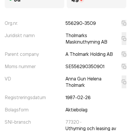
Org.nr.
556290-3509
Juridiskt namn
Tholmarks
Maskinuthyrning AB
Parent company
A Tholmark Holding AB
Moms nummer
SE556290350901
VD
Anna Gun Helena
Tholmark
Registreringsdatum
1987-02-26
Bolagsform
Aktiebolag
SNI-bransch
77320
·
Uthyrning och leasing av