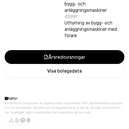
bygg- och
anläggningsmaskiner
43991
·
Uthyrning av bygg- och
anläggningsmaskiner med
förare
Årsredovisningar
Visa bolagsdata
Källor
Kontaktinformationen är regelbundet importerad från Skatteverkets register,
Dun & Bradstreet, Value8 och Bolagsverket av hitta.se. Annan information
har företaget själv möjligheten att registrera på sin sida.