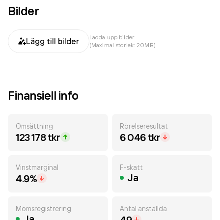
Bilder
Ladda upp bilder
Lägg till bilder
(Maximal storlek: 20MB)
Finansiell info
Omsättning
Rörelseresultat
123 178 tkr
6 046 tkr
Vinstmarginal
F-skatt
Ja
4.9%
Momsregistrering
Antal anställda
Ja
49