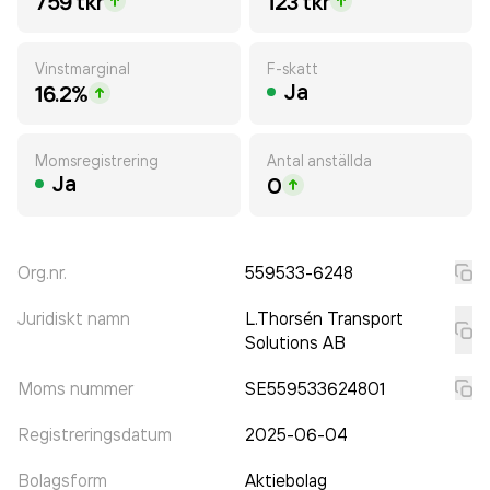
759 tkr
123 tkr
Vinstmarginal
F-skatt
Ja
16.2%
Momsregistrering
Antal anställda
Ja
0
Org.nr.
559533-6248
Juridiskt namn
L.Thorsén Transport
Solutions AB
Moms nummer
SE559533624801
Registreringsdatum
2025-06-04
Bolagsform
Aktiebolag