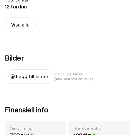
12 fordon
Visa alla
Bilder
Ladda upp bilder
Lägg till bilder
(Maximal storlek: 20MB)
Finansiell info
Omsättning
Rörelseresultat