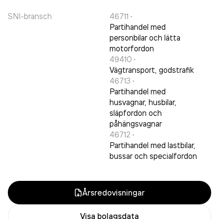
SNI-bransch
46711
·
Partihandel med
personbilar och lätta
motorfordon
49410
·
Vägtransport, godstrafik
46713
·
Partihandel med
husvagnar, husbilar,
släpfordon och
påhängsvagnar
46712
·
Partihandel med lastbilar,
bussar och specialfordon
Årsredovisningar
Visa bolagsdata