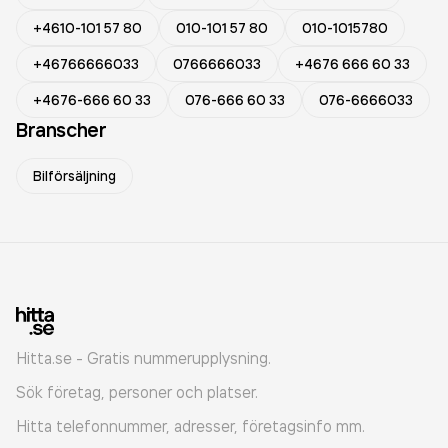
+4610-101 57 80
010-101 57 80
010-1015780
+46766666033
0766666033
+4676 666 60 33
+4676-666 60 33
076-666 60 33
076-6666033
Branscher
Bilförsäljning
Hitta.se - Gratis nummerupplysning.
Sök företag, personer och platser.
Hitta telefonnummer, adresser, företagsinfo mm.