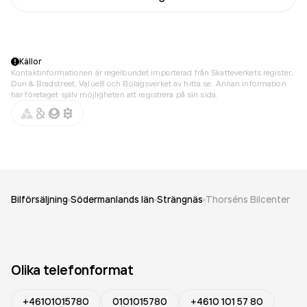
Källor
Kontaktinformationen är regelbundet importerad från Skatteverkets register,
Dun & Bradstreet, Value8 och Bolagsverket av hitta.se. Annan information
har företaget själv möjligheten att registrera på sin sida.
Bilförsäljning
Södermanlands län
Strängnäs
Thorséns Bilcenter
Olika telefonformat
+46101015780
0101015780
+4610 101 57 80