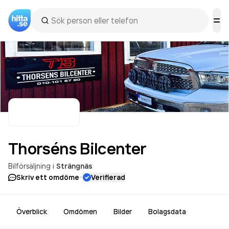
Thorséns
Bilcenter
Bilförsäljning
i
Strängnäs
·
Skriv ett omdöme
Verifierad
Överblick
Omdömen
Bilder
Bolagsdata