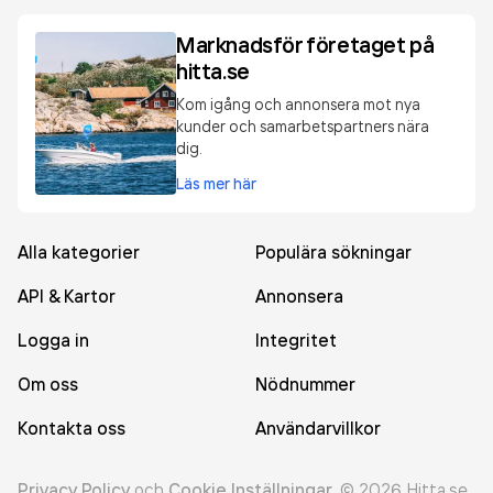
Marknadsför företaget på
hitta.se
Kom igång och annonsera mot nya
kunder och samarbetspartners nära
dig.
Läs mer här
Alla kategorier
Populära sökningar
API & Kartor
Annonsera
Logga in
Integritet
Om oss
Nödnummer
Kontakta oss
Användarvillkor
Privacy Policy
och
Cookie Inställningar
.
©
2026
Hitta.se