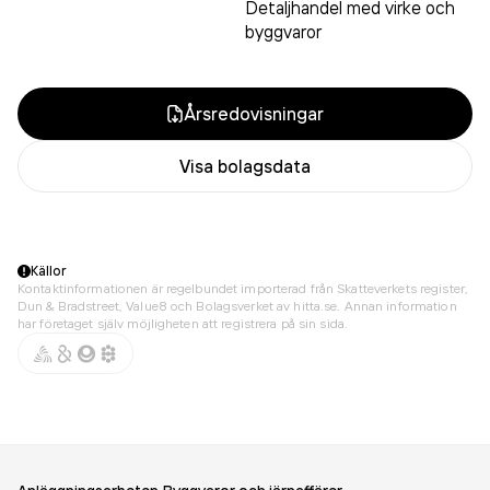
Detaljhandel med virke och
byggvaror
Årsredovisningar
Visa bolagsdata
Källor
Kontaktinformationen är regelbundet importerad från Skatteverkets register,
Dun & Bradstreet, Value8 och Bolagsverket av hitta.se. Annan information
har företaget själv möjligheten att registrera på sin sida.