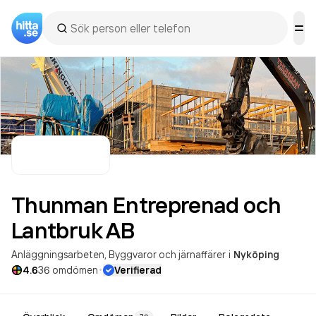
Thunman Entreprenad och
Lantbruk
AB
Anläggningsarbeten
Byggvaror och järnaffärer
i
Nyköping
·
4.6
36
omdömen
Verifierad