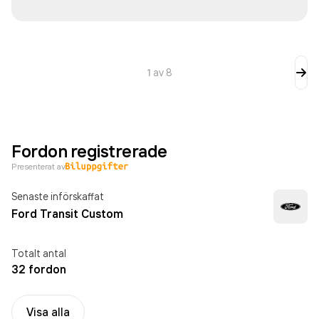
1
av
8
Fordon registrerade
Presenterat av
Senaste införskaffat
Ford Transit Custom
Totalt antal
32 fordon
Visa alla