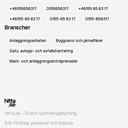
+46155656317
0155656317
+46155 65 63 17
+46155-65 63 17
0155-65 63 17
0155-656317
Branscher
Anläggningsarbeten
Byggvaror och järnaffärer
Gatu, avlopp- och avfallshantering
Mark- och anläggningsentreprenader
Hitta.se - Gratis nummerupplysning.
Sök företag, personer och platser.