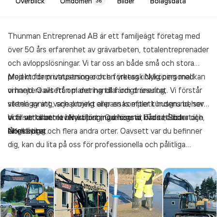
Överblick
Omdömen
Bilder
Bolagsdata
36
Thunman Entreprenad AB är ett familjeägt företag med
över 50 års erfarenhet av grävarbeten, totalentreprenader
och avloppslösningar. Vi tar oss an både små och stora
projekt för privatpersoner och företag i Nyköping med
Med modern utrustning och en yrkesskicklig personal kan
omnejd. Oavsett om det handlar om dränering,
vi hantera allt från planering till färdigt resultat. Vi förstår
stenläggning, schaktning eller en komplett husgrund, ser
vikten av att varje projekt anpassas efter kundens behov
vi till att arbetet blir utfört med högsta kvalitet och
och ser till att leverera lösningar som är både hållbara och
Vi är verksamma i Nyköping, Oxelösund, Trosa, Södertälje,
effektivitet.
långsiktiga.
Norrköping och flera andra orter. Oavsett var du befinner
dig, kan du lita på oss för professionella och pålitliga
entreprenadtjänster.