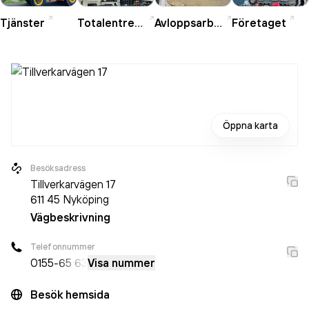
Tjänster
Totalentrepenad
Avloppsarbeten
Företaget
Öppna karta
Besöksadress
Tillverkarvägen 17
611 45
Nyköping
Vägbeskrivning
Telefonnummer
0155
-65 63
Visa nummer
Besök hemsida