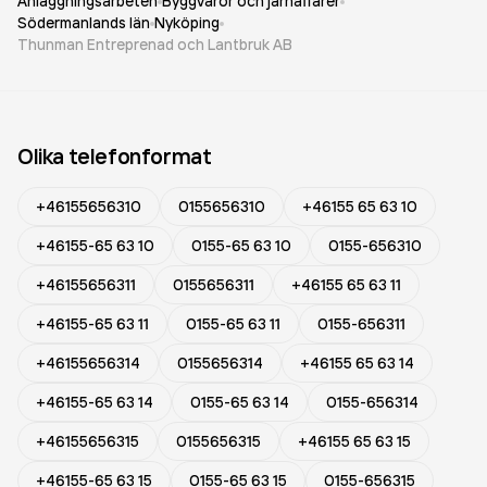
Anläggningsarbeten
Byggvaror och järnaffärer
Södermanlands län
Nyköping
Thunman Entreprenad och Lantbruk AB
Olika telefonformat
+46155656310
0155656310
+46155 65 63 10
+46155-65 63 10
0155-65 63 10
0155-656310
+46155656311
0155656311
+46155 65 63 11
+46155-65 63 11
0155-65 63 11
0155-656311
+46155656314
0155656314
+46155 65 63 14
+46155-65 63 14
0155-65 63 14
0155-656314
+46155656315
0155656315
+46155 65 63 15
+46155-65 63 15
0155-65 63 15
0155-656315