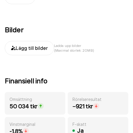
Bilder
Ladda upp bilder
Lägg till bilder
(Maximal storlek: 20MB)
Finansiell info
Omsättning
Rörelseresultat
50 034 tkr
−921 tkr
Vinstmarginal
F-skatt
Ja
-1.8%