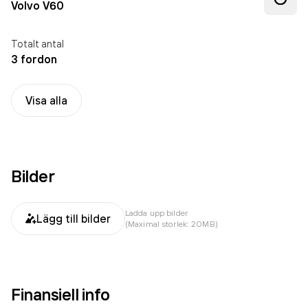
Volvo V60
Totalt antal
3 fordon
Visa alla
Bilder
Ladda upp bilder
Lägg till bilder
(Maximal storlek: 20MB)
Finansiell info