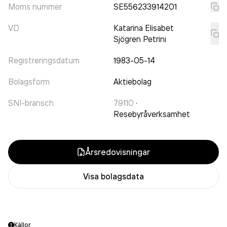
Moms nummer
SE556233914201
VD
Katarina Elisabet
Sjögren Petrini
Registreringsdatum
1983-05-14
Bolagsform
Aktiebolag
SNI-bransch
79110
·
Resebyråverksamhet
Årsredovisningar
Visa bolagsdata
Källor