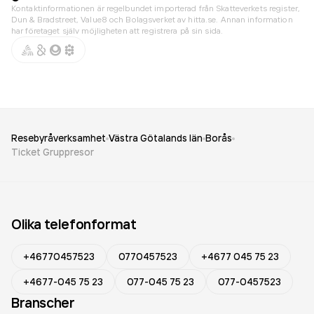
Kontaktinformationen är regelbundet importerad från Skatteverkets register,
Dun & Bradstreet, Value8 och Bolagsverket av hitta.se. Annan information
har företaget själv möjligheten att registrera på sin sida.
Resebyråverksamhet
Västra Götalands län
Borås
Ticket Gruppresor
Olika telefonformat
+46770457523
0770457523
+4677 045 75 23
+4677-045 75 23
077-045 75 23
077-0457523
Branscher