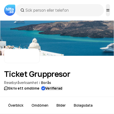
Ticket
Gruppresor
Resebyråverksamhet
i
Borås
·
Skriv ett omdöme
Verifierad
Överblick
Omdömen
Bilder
Bolagsdata