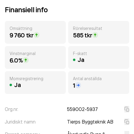
Finansiell info
Omsättning
Rörelseresultat
9 760 tkr
585 tkr
Vinstmarginal
F-skatt
Ja
6.0%
Momsregistrering
Antal anställda
Ja
1
Org.nr.
559002-5937
Juridiskt namn
Tierps Byggteknik AB