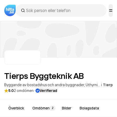
Tierps Byggteknik
AB
Byggande av bostadshus och andra byggnader
Uthyrning och leasing av bygg- och anläggningsmaskiner
i
Tierp
·
5.0
2
omdömen
Verifierad
Överblick
Omdömen
Bilder
Bolagsdata
2