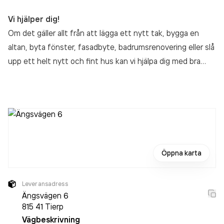
Vi hjälper dig!
Om det gäller allt från att lägga ett nytt tak, bygga en
altan, byta fönster, fasadbyte, badrumsrenovering eller slå
upp ett helt nytt och fint hus kan vi hjälpa dig med bra
kvalitet till ett förmånligt pris. Vi har erfarna snickare och
sätter alltid våra kunder främst, genom våra kunder får vi
nya kunder och för oss är dem det viktigaste vi har.
Öppna karta
Leveransadress
Ängsvägen 6
815 41
Tierp
Vägbeskrivning