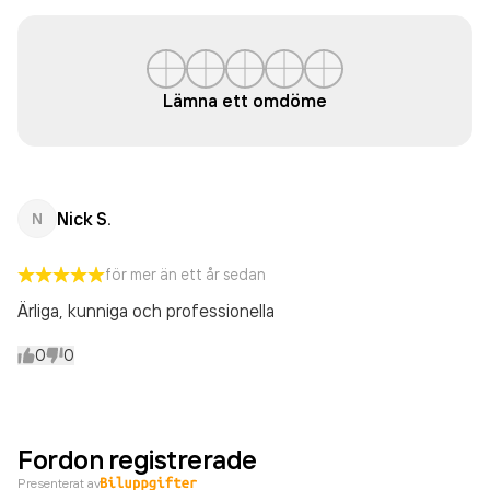
Lämna ett omdöme
Nick S.
N
för mer än ett år sedan
Ärliga, kunniga och professionella
0
0
Fordon registrerade
Presenterat av