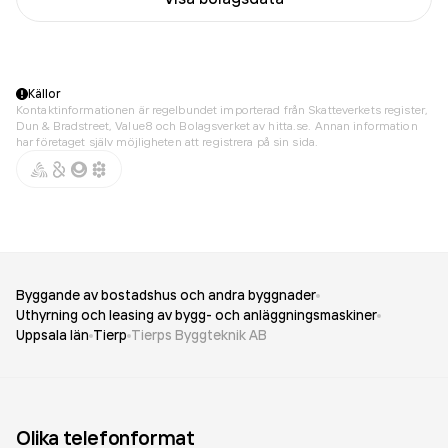
Källor
Kontaktinformationen är regelbundet importerad från Skatteverkets register,
Dun & Bradstreet, Value8 och Bolagsverket av hitta.se. Annan information
har företaget själv möjligheten att registrera på sin sida.
Byggande av bostadshus och andra byggnader
Uthyrning och leasing av bygg- och anläggningsmaskiner
Uppsala län
Tierp
Tierps Byggteknik AB
Olika telefonformat