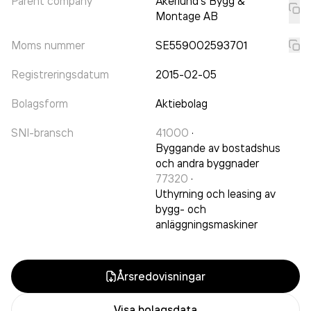
Parent company
Åkerlund's Bygg &
Montage AB
Moms nummer
SE559002593701
Registreringsdatum
2015-02-05
Bolagsform
Aktiebolag
SNI-bransch
41000
·
Byggande av bostadshus
och andra byggnader
77320
·
Uthyrning och leasing av
bygg- och
anläggningsmaskiner
Årsredovisningar
Visa bolagsdata