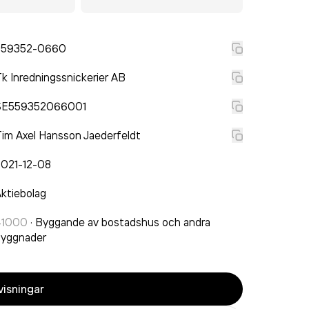
559352-0660
k Inredningssnickerier AB
SE559352066001
im Axel Hansson Jaederfeldt
2021-12-08
ktiebolag
41000
·
Byggande av bostadshus och andra
byggnader
isningar