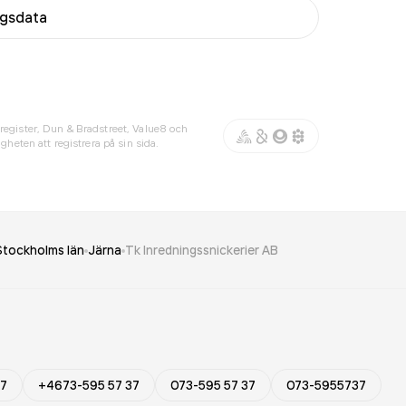
agsdata
register, Dun & Bradstreet, Value8 och
gheten att registrera på sin sida.
Stockholms län
Järna
Tk Inredningssnickerier AB
37
+4673-595 57 37
073-595 57 37
073-5955737