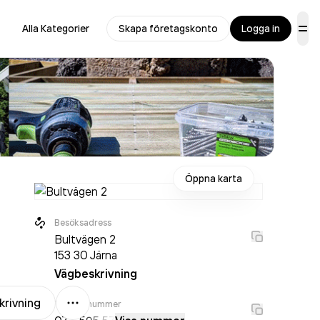
Alla Kategorier
Skapa företagskonto
Logga in
Öppna karta
Besöksadress
Bultvägen 2
153 30
Järna
Vägbeskrivning
Mer
krivning
Telefonnummer