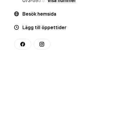
073-
595 57
Visa nummer
Besök hemsida
Lägg till öppettider