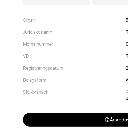
Org.nr.
Juridiskt namn
T
Moms nummer
VD
T
Registreringsdatum
Bolagsform
A
SNI-bransch
Årsredov