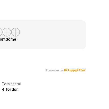
t omdöme
Presenterat av
Totalt antal
4 fordon