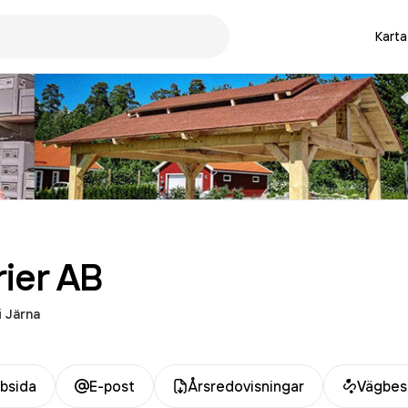
Karta
ier
AB
i
Järna
bsida
E-post
Årsredovisningar
Vägbes