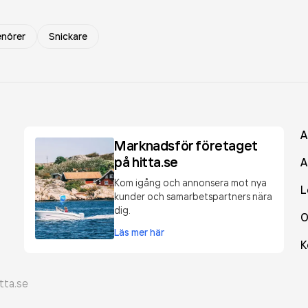
enörer
Snickare
A
Marknadsför företaget
på hitta.se
A
Kom igång och annonsera mot nya
L
kunder och samarbetspartners nära
dig.
O
Läs mer här
K
tta.se