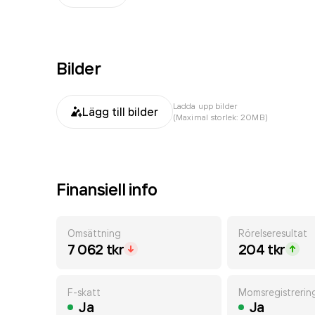
Bilder
Ladda upp bilder
Lägg till bilder
(Maximal storlek: 20MB)
Finansiell info
Omsättning
Rörelseresultat
7 062 tkr
204 tkr
F-skatt
Momsregistrerin
Ja
Ja