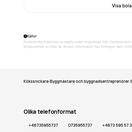
Visa bol
Källor
Kontaktinformationen är regelbundet importerad från Skatteverkets 
Bolagsverket av hitta.se. Annan information har företaget själv möjli
Kökssnickare
Byggmästare och byggnadsentreprenörer
Olika telefonformat
+46735955737
0735955737
+4673 595 57 