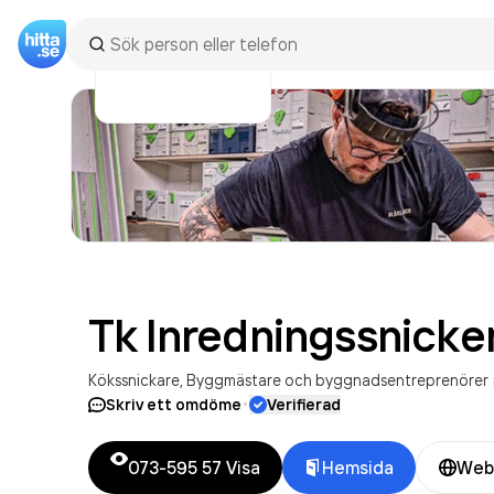
Tk Inredningssnicker
Kökssnickare
Byggmästare och byggnadsentreprenörer
·
Skriv ett omdöme
Verifierad
073-595 57
Visa
Hemsida
Web