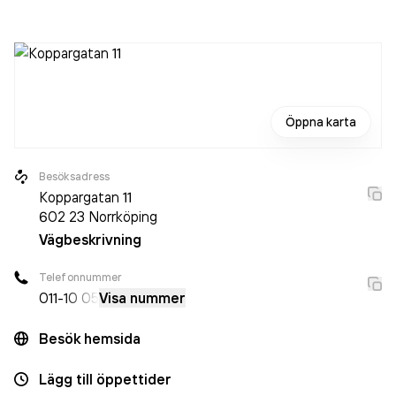
2024 då det jobbade 8 personer på företaget. Bolaget är
ett aktiebolag som varit aktivt sedan 1997. Tm Kontor och
Reklam
omsatte 27 482 000,00 kr
senaste
räkenskapsåret (2025).
Öppna karta
Besöksadress
Koppargatan 11
602 23
Norrköping
Vägbeskrivning
Telefonnummer
011-
10 05
Visa nummer
Besök hemsida
Lägg till öppettider