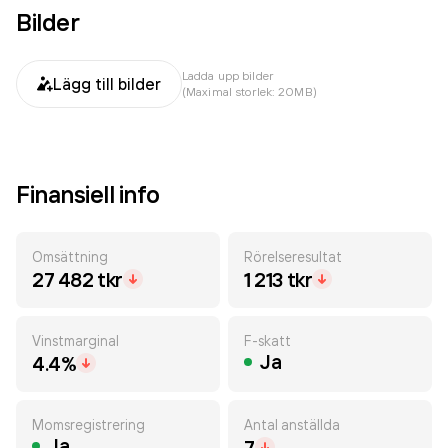
Bilder
Ladda upp bilder
Lägg till bilder
(Maximal storlek: 20MB)
Finansiell info
Omsättning
Rörelseresultat
27 482 tkr
1 213 tkr
Vinstmarginal
F-skatt
Ja
4.4%
Momsregistrering
Antal anställda
Ja
7