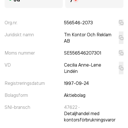
Org.nr.
556546-2073
Juridiskt namn
Tm Kontor Och Reklam
AB
Moms nummer
SE556546207301
VD
Cecilia Anne-Lene
Lindén
Registreringsdatum
1997-09-24
Bolagsform
Aktiebolag
SNI-bransch
47622
·
Detaljhandel med
kontorsförbrukningsvaror