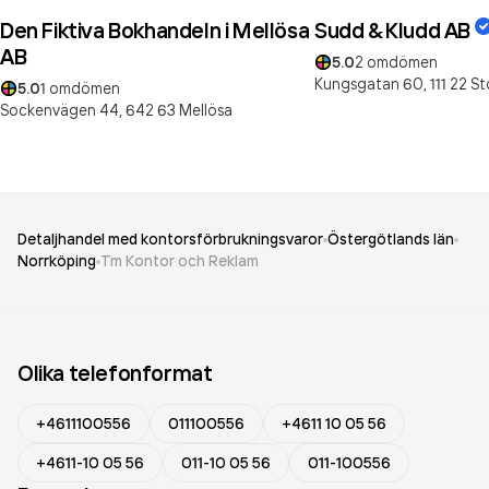
Den Fiktiva Bokhandeln i Mellösa
Sudd & Kludd AB
AB
5.0
2
omdömen
Kungsgatan 60,
111 22
St
5.0
1
omdömen
Sockenvägen 44,
642 63
Mellösa
Detaljhandel med kontorsförbrukningsvaror
Östergötlands län
Norrköping
Tm Kontor och Reklam
Olika telefonformat
+4611100556
011100556
+4611 10 05 56
+4611-10 05 56
011-10 05 56
011-100556