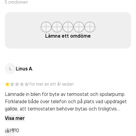
5
omdömen
Lämna ett omdöme
Linus A.
L
för mer än ett år sedan
Lämnade in bilen för byte av termostat och spolarpump.
Förklarade både över telefon och på plats vad uppdraget
gällde, att termostaten behöver bytas och troligtvis
spolarpumpen också. Hämtade bilen dagen efter och fick
Visa mer
då inget kvitto på vilket arbete som gjorts. Pris: 1900kr
vilket kändes billigt. Frågade flera gånger vad som gjorts
1
0