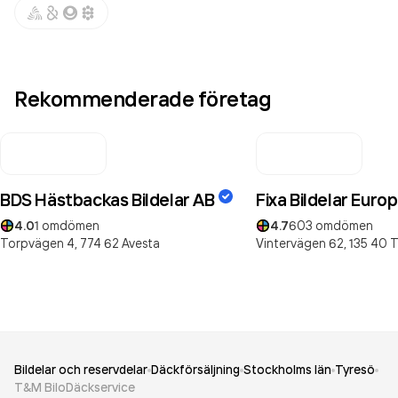
Rekommenderade företag
BDS Hästbackas Bildelar AB
Fixa Bildelar Euro
4.0
1
omdömen
4.7
603
omdömen
Torpvägen 4,
774 62
Avesta
Vintervägen 62,
135 40
T
Bildelar och reservdelar
Däckförsäljning
Stockholms län
Tyresö
T&M BiloDäckservice