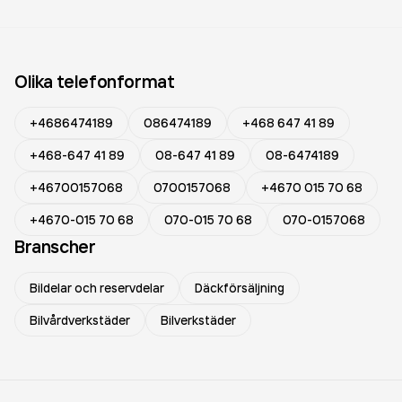
Olika telefonformat
+4686474189
086474189
+468 647 41 89
+468-647 41 89
08-647 41 89
08-6474189
+46700157068
0700157068
+4670 015 70 68
+4670-015 70 68
070-015 70 68
070-0157068
Branscher
Bildelar och reservdelar
Däckförsäljning
Bilvårdverkstäder
Bilverkstäder