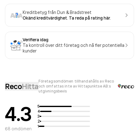
Kreditbetyg från Dun & Bradstreet
Okänd kreditvärdighet. Ta reda på rating här.
Verifiera idag
Ta kontroll över ditt företag och nå fler potentiella
kunder
Företagsomdömen tillhandahålls av Reco
Reco
Hitta
och omfattas inte av Hittapunktse AB:s
utgivningsbevis
4.3
5
4
3
2
1
68
omdömen