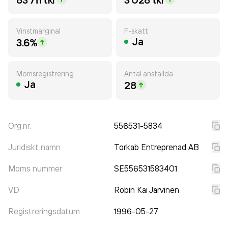
Vinstmarginal
F-skatt
Ja
3.6%
Momsregistrering
Antal anställda
Ja
28
Org.nr.
556531-5834
Juridiskt namn
Torkab Entreprenad AB
Moms nummer
SE556531583401
VD
Robin Kai Järvinen
Registreringsdatum
1996-05-27