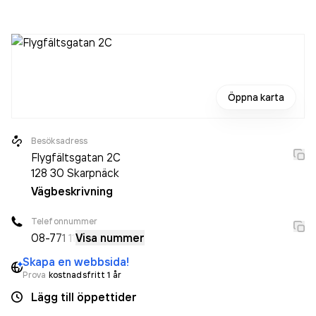
2024 då det jobbade 23 personer på företaget. Bolaget är
ett aktiebolag som varit aktivt sedan 1996. Torkab
Entreprenad AB
omsatte 83 711 000,00 kr
senaste
räkenskapsåret (2025).
Öppna karta
Besöksadress
Flygfältsgatan 2C
128 30
Skarpnäck
Vägbeskrivning
Telefonnummer
08-7
71 11
Visa nummer
Skapa en webbsida!
Prova
kostnadsfritt 1 år
Lägg till öppettider