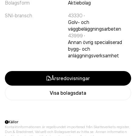
Bolagsform
Aktiebolag
SNI-bransch
43330
·
Golv- och
väggbeläggningsarbeten
43999
·
Annan övrig specialiserad
bygg- och
anläggningsverksamhet
Årsredovisningar
Visa bolagsdata
Källor
Kontaktinformationen är regelbundet importerad från Skatteverkets register,
Dun & Bradstreet, Value8 och Bolagsverket av hitta.se. Annan information