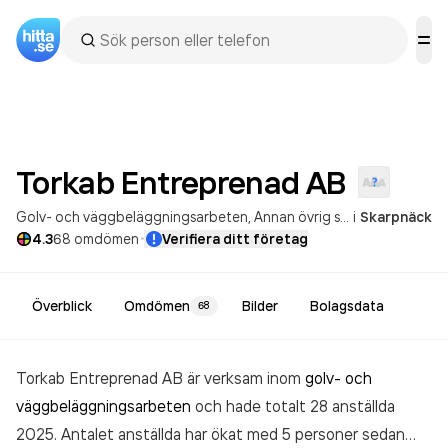
Torkab Entreprenad
AB
Golv- och väggbeläggningsarbeten
Annan övrig specialiserad bygg- och anläggningsverksamhet
i
Skarpnäck
·
4.3
68
omdömen
Verifiera ditt företag
Överblick
Omdömen
Bilder
Bolagsdata
68
Torkab Entreprenad AB är verksam inom
golv- och
väggbeläggningsarbeten
och hade totalt 28 anställda
2025. Antalet anställda har ökat med 5 personer sedan