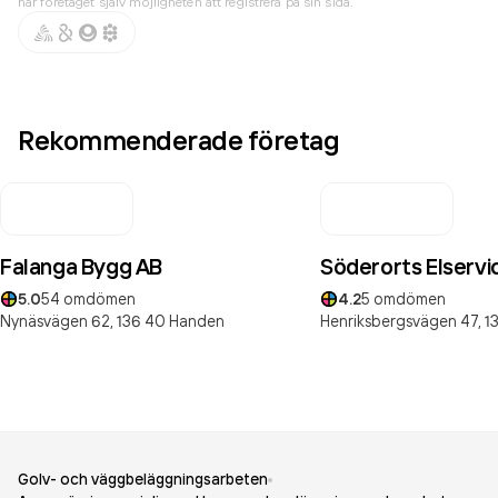
har företaget själv möjligheten att registrera på sin sida.
Rekommenderade företag
Falanga Bygg AB
Söderorts Elservi
5.0
54
omdömen
4.2
5
omdömen
Nynäsvägen 62,
136 40
Handen
Henriksbergsvägen 47,
1
Golv- och väggbeläggningsarbeten