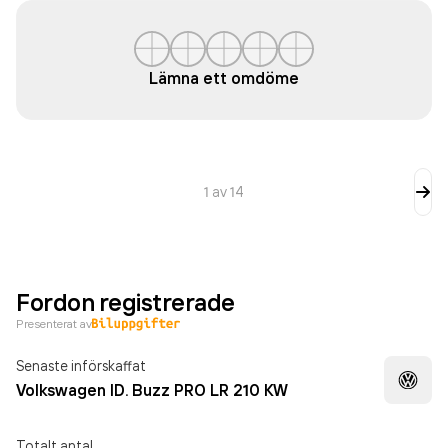
Lämna ett omdöme
1
av
14
Fordon registrerade
Presenterat av
Senaste införskaffat
Volkswagen ID. Buzz PRO LR 210 KW
Totalt antal