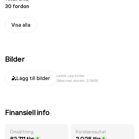
30 fordon
Visa alla
Bilder
Ladda upp bilder
Lägg till bilder
(Maximal storlek: 20MB)
Finansiell info
Omsättning
Rörelseresultat
83 711 tkr
3 028 tkr