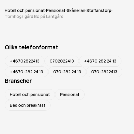
Hotell och pensionat
Pensionat
Skåne län
Staffanstorp
Tornhögs gård Bo på Lantgård
Olika telefonformat
+46702822413
0702822413
+4670 282 24 13
+4670-282 24 13
070-282 24 13
070-2822413
Branscher
Hotell och pensionat
Pensionat
Bed och breakfast