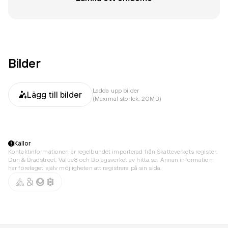
Bilder
Ladda upp bilder
Lägg till bilder
(Maximal storlek: 20MB)
Källor
Kontaktinformationen är regelbundet importerad från Skatteverkets register,
Dun & Bradstreet, Value8 och Bolagsverket av hitta.se. Annan information
har företaget själv möjligheten att registrera på sin sida.