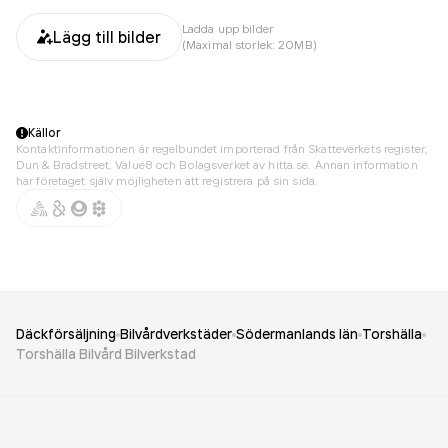
Ladda upp bilder
Lägg till bilder
(Maximal storlek: 20MB)
Källor
Kontaktinformationen är regelbundet importerad från Skatteverkets register,
Dun & Bradstreet, Value8 och Bolagsverket av hitta.se. Annan information
har företaget själv möjligheten att registrera på sin sida.
Däckförsäljning
Bilvårdverkstäder
Södermanlands län
Torshälla
Torshälla Bilvård Bilverkstad