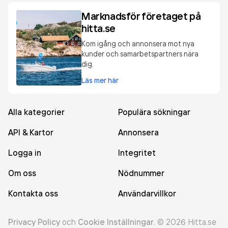
Marknadsför företaget på
hitta.se
Kom igång och annonsera mot nya
kunder och samarbetspartners nära
dig.
Läs mer här
Alla kategorier
Populära sökningar
API & Kartor
Annonsera
Logga in
Integritet
Om oss
Nödnummer
Kontakta oss
Användarvillkor
Privacy Policy
och
Cookie Inställningar
.
©
2026
Hitta.se