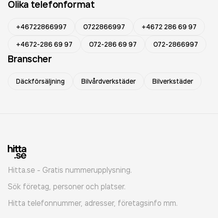
Olika telefonformat
+46722866997
0722866997
+4672 286 69 97
+4672-286 69 97
072-286 69 97
072-2866997
Branscher
Däckförsäljning
Bilvårdverkstäder
Bilverkstäder
Hitta.se - Gratis nummerupplysning.
Sök företag, personer och platser.
Hitta telefonnummer, adresser, företagsinfo mm.