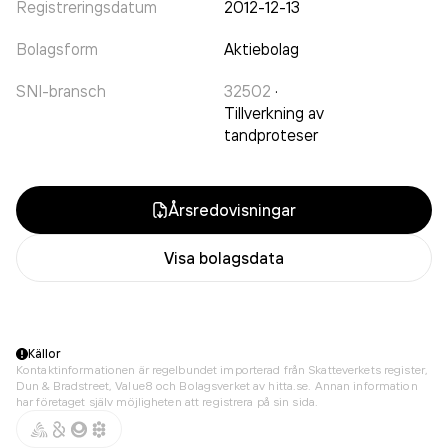
Registreringsdatum
2012-12-13
Bolagsform
Aktiebolag
SNI-bransch
32502
·
Tillverkning av
tandproteser
Årsredovisningar
Visa bolagsdata
Källor
Kontaktinformationen är regelbundet importerad från Skatteverkets register,
Dun & Bradstreet, Value8 och Bolagsverket av hitta.se. Annan information
har företaget själv möjligheten att registrera på sin sida.