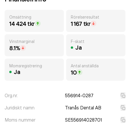
Omsättning
Rörelseresultat
14 424 tkr
1 167 tkr
Vinstmarginal
F-skatt
Ja
8.1%
Momsregistrering
Antal anställda
Ja
10
Org.nr.
556914-0287
Juridiskt namn
Tranås Dental AB
Moms nummer
SE556914028701