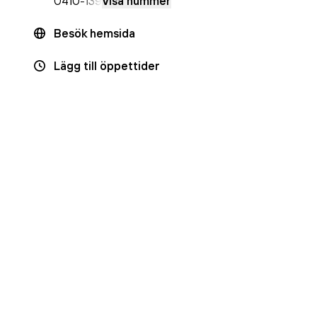
0410
-139
Visa nummer
Besök hemsida
Lägg till öppettider