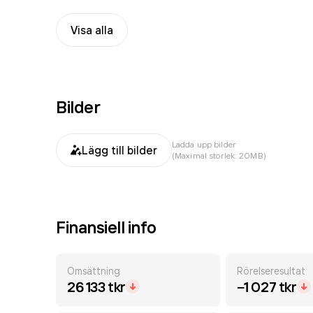
Visa alla
Bilder
Ladda upp bilder
Lägg till bilder
(Maximal storlek: 20MB)
Finansiell info
Omsättning
Rörelseresultat
26 133 tkr
−1 027 tkr