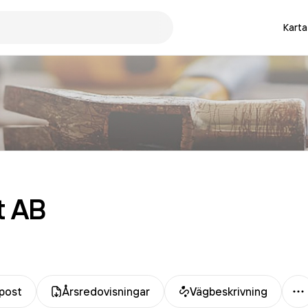
Karta
t
AB
M
post
Årsredovisningar
Vägbeskrivning