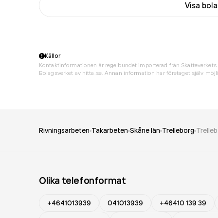
Visa bol
Källor
Kontaktinformationen är regelbundet importerad från Skatteverkets 
Bolagsverket av hitta.se. Annan information har företaget själv möjli
Rivningsarbeten
Takarbeten
Skåne län
Trelleborg
Trelle
Olika telefonformat
+4641013939
041013939
+46410 139 39