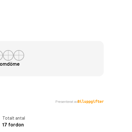
t omdöme
Presenterat av
Totalt antal
17 fordon