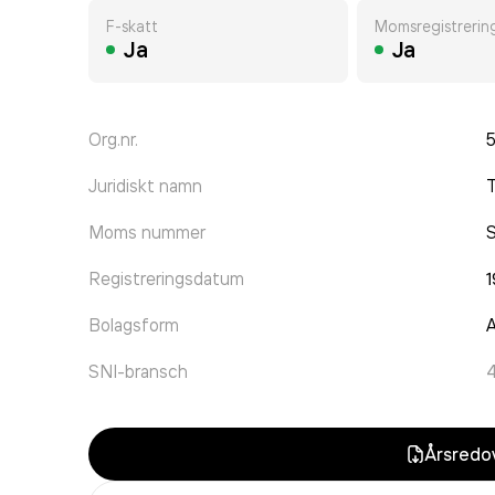
F-skatt
Momsregistrerin
Ja
Ja
Org.nr.
Juridiskt namn
T
Moms nummer
Registreringsdatum
Bolagsform
A
SNI-bransch
4
Årsredov