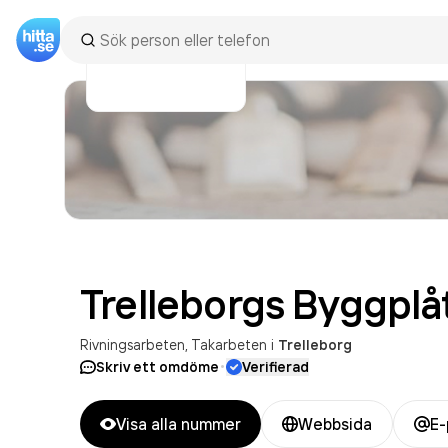
Trelleborgs Byggplå
Rivningsarbeten
Takarbeten
i
Trelleborg
·
Skriv ett omdöme
Verifierad
Visa alla nummer
Webbsida
E-