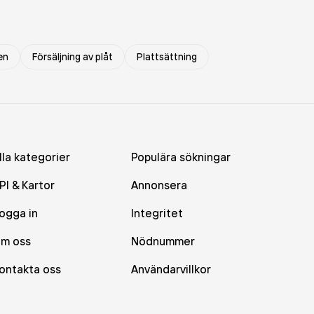
en
Försäljning av plåt
Plattsättning
lla kategorier
Populära sökningar
PI & Kartor
Annonsera
ogga in
Integritet
m oss
Nödnummer
ontakta oss
Användarvillkor