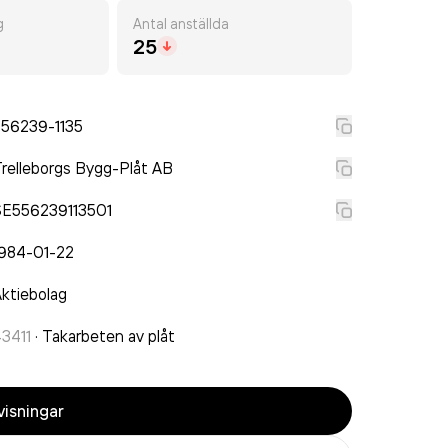
g
Antal anställda
25
556239-1135
relleborgs Bygg-Plåt AB
SE556239113501
1984-01-22
ktiebolag
3411
·
Takarbeten av plåt
isningar