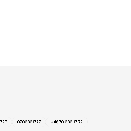
777
0706361777
+4670 636 17 77