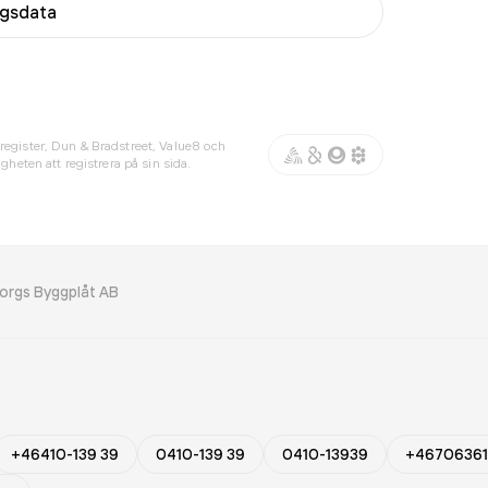
agsdata
register, Dun & Bradstreet, Value8 och
gheten att registrera på sin sida.
borgs Byggplåt AB
+46410-139 39
0410-139 39
0410-13939
+46706361