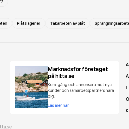
77
eten
Plåtslagerier
Takarbeten av plåt
Sprängningsarbet
A
Marknadsför företaget
på hitta.se
A
Kom igång och annonsera mot nya
L
kunder och samarbetspartners nära
dig.
O
Läs mer här
K
tta.se