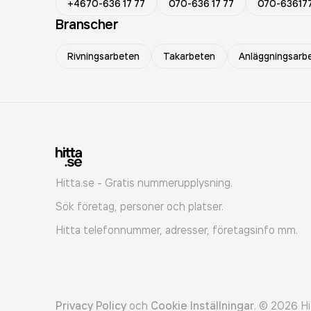
+4670-636 17 77
070-636 17 77
070-63617
Branscher
Rivningsarbeten
Takarbeten
Anläggningsarb
Hitta.se - Gratis nummerupplysning.
Sök företag, personer och platser.
Hitta telefonnummer, adresser, företagsinfo mm.
Privacy Policy
och
Cookie Inställningar
.
©
2026
Hi