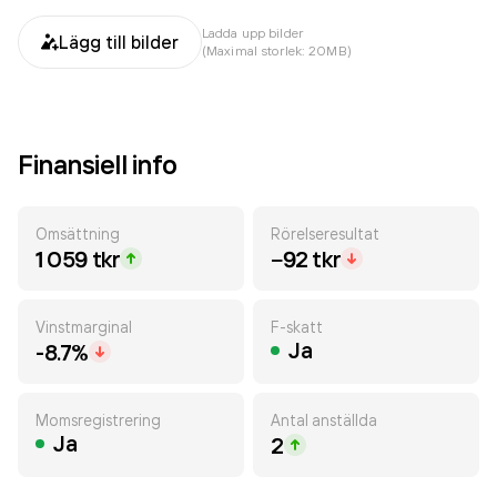
Ladda upp bilder
Lägg till bilder
(Maximal storlek: 20MB)
Finansiell info
Omsättning
Rörelseresultat
1 059 tkr
−92 tkr
Vinstmarginal
F-skatt
Ja
-8.7%
Momsregistrering
Antal anställda
Ja
2