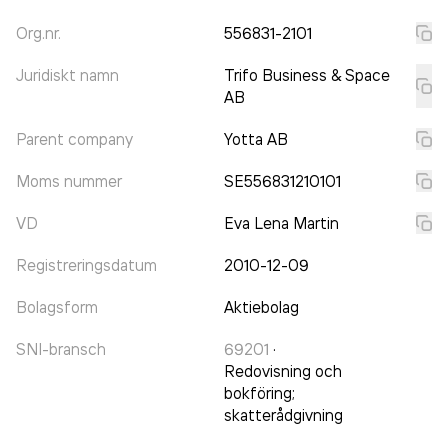
Org.nr.
556831-2101
Juridiskt namn
Trifo Business & Space
AB
Parent company
Yotta AB
Moms nummer
SE556831210101
VD
Eva Lena Martin
Registreringsdatum
2010-12-09
Bolagsform
Aktiebolag
SNI-bransch
69201
·
Redovisning och
bokföring;
skatterådgivning