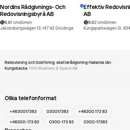
Nordins Rådgivnings- Och
Effektiv Redovisni
Redovisningsbyrå AB
AB
5.0
1
omdömen
5.0
2
omdömen
Jakobsbergsvägen 13,
147 92
Grödinge
Kungsparksvägen 31,
434
Redovisning och bokföring; skatterådgivning
Hallands län
Kungsbacka
Trifo Business & Space AB
Olika telefonformat
+4630017383
030017383
+46300 173 83
+46300-173 83
0300-173 83
0300-17383