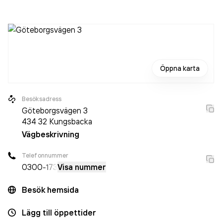
sedan 2024 då det jobbade 1 person på företaget. Bolaget
är ett aktiebolag som varit aktivt sedan 2010. Trifo
Business & Space AB
omsatte 1 059 000,00 kr
senaste
räkenskapsåret (2025).
Öppna karta
Besöksadress
Göteborgsvägen 3
434 32
Kungsbacka
Vägbeskrivning
Telefonnummer
0300
-173
Visa nummer
Besök hemsida
Lägg till öppettider