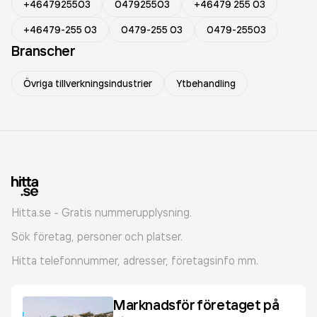
+4647925503
047925503
+46479 255 03
+46479-255 03
0479-255 03
0479-25503
Branscher
Övriga tillverkningsindustrier
Ytbehandling
Hitta.se - Gratis nummerupplysning.
Sök företag, personer och platser.
Hitta telefonnummer, adresser, företagsinfo mm.
Marknadsför företaget på