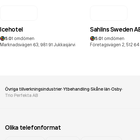
Icehotel
Sahlins Sweden A
5.0
1
omdömen
5.0
1
omdömen
Marknadsvägen 63,
981 91
Jukkasjärvi
Företagsvägen 2,
512 64
Övriga tillverkningsindustrier
Ytbehandling
Skåne län
Osby
Trio Perfekta AB
Olika telefonformat