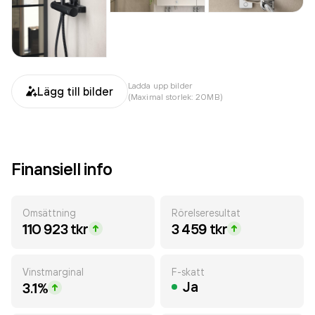
Ladda upp bilder
Lägg till bilder
(Maximal storlek: 20MB)
Finansiell info
Omsättning
Rörelseresultat
110 923 tkr
3 459 tkr
Vinstmarginal
F-skatt
Ja
3.1%