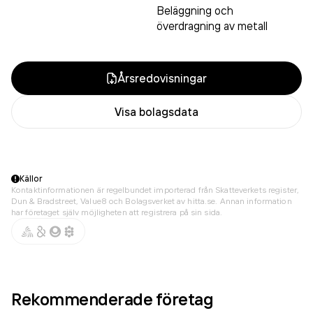
Beläggning och
överdragning av metall
Årsredovisningar
Visa bolagsdata
Källor
Kontaktinformationen är regelbundet importerad från Skatteverkets register,
Dun & Bradstreet, Value8 och Bolagsverket av hitta.se. Annan information
har företaget själv möjligheten att registrera på sin sida.
Rekommenderade företag