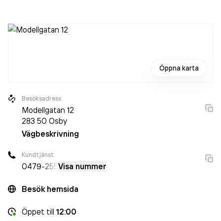
då det jobbade 33 personer på företaget. Bolaget är ett
aktiebolag som varit aktivt sedan 1972. Trio Perfekta AB
omsatte 110 923 000,00 kr
senaste räkenskapsåret
(2024).
Öppna karta
Besöksadress
Modellgatan 12
283 50
Osby
Vägbeskrivning
Kundtjänst
0479
-255
Visa nummer
Besök hemsida
Öppet
till
12:00