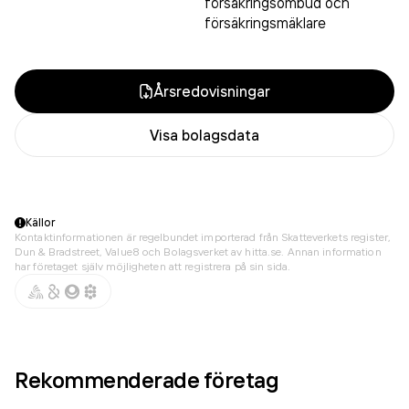
försäkringsombud och
försäkringsmäklare
Årsredovisningar
Visa bolagsdata
Källor
Kontaktinformationen är regelbundet importerad från Skatteverkets register,
Dun & Bradstreet, Value8 och Bolagsverket av hitta.se. Annan information
har företaget själv möjligheten att registrera på sin sida.
Rekommenderade företag