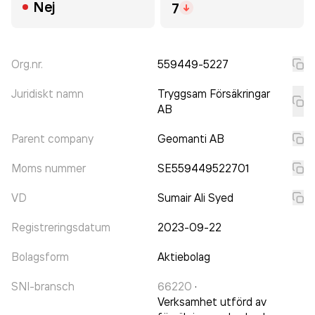
Nej
7
Org.nr.
559449-5227
Juridiskt namn
Tryggsam Försäkringar
AB
Parent company
Geomanti AB
Moms nummer
SE559449522701
VD
Sumair Ali Syed
Registreringsdatum
2023-09-22
Bolagsform
Aktiebolag
SNI-bransch
66220
·
Verksamhet utförd av