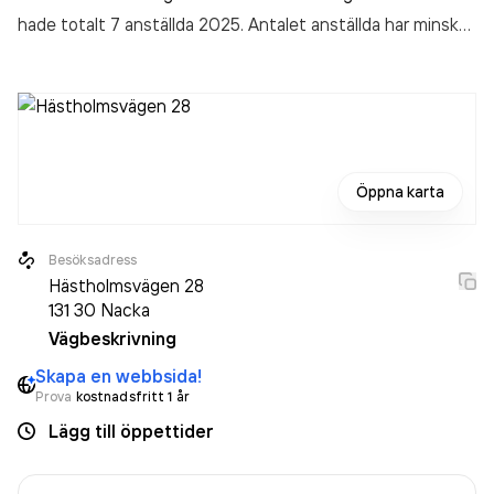
hade totalt 7 anställda 2025. Antalet anställda har minskat
med 4 personer sedan 2024 då det jobbade 11 personer på
företaget. Bolaget är ett aktiebolag som varit aktivt sedan
2023. Tryggsam Försäkringar AB
omsatte
2 998 000,00 kr
senaste räkenskapsåret (2025).
Öppna karta
Besöksadress
Hästholmsvägen 28
131 30
Nacka
Vägbeskrivning
Skapa en webbsida!
Prova
kostnadsfritt 1 år
Lägg till öppettider