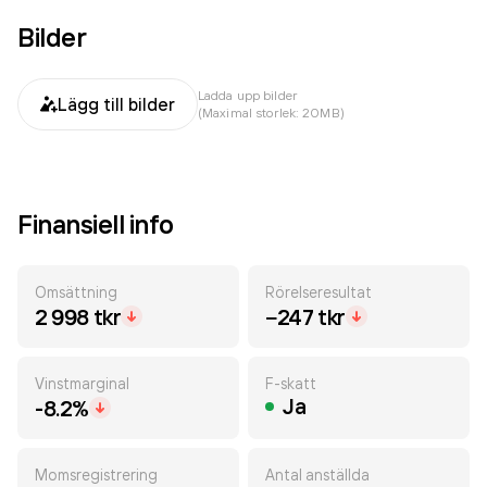
Bilder
Ladda upp bilder
Lägg till bilder
(Maximal storlek: 20MB)
Finansiell info
Omsättning
Rörelseresultat
2 998 tkr
−247 tkr
Vinstmarginal
F-skatt
Ja
-8.2%
Momsregistrering
Antal anställda