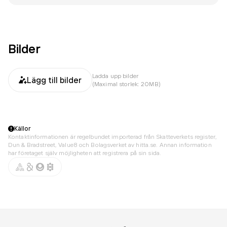
Bilder
Ladda upp bilder
Lägg till bilder
(Maximal storlek: 20MB)
Källor
Kontaktinformationen är regelbundet importerad från Skatteverkets register,
Dun & Bradstreet, Value8 och Bolagsverket av hitta.se. Annan information
har företaget själv möjligheten att registrera på sin sida.