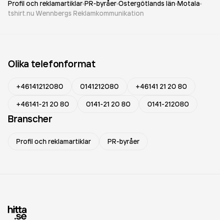
Profil och reklamartiklar
PR-byråer
Östergötlands län
Motala
tshirt.nu Wennbergs Reklamkommunikation
Olika telefonformat
+46141212080
0141212080
+46141 21 20 80
+46141-21 20 80
0141-21 20 80
0141-212080
Branscher
Profil och reklamartiklar
PR-byråer