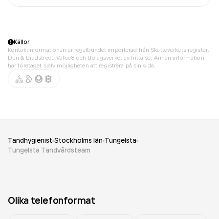
Källor
Kontaktinformationen är regelbundet importerad från Skatteverkets register,
Dun & Bradstreet, Value8 och Bolagsverket av hitta.se. Annan information
har företaget själv möjligheten att registrera på sin sida.
Tandhygienist
Stockholms län
Tungelsta
Tungelsta Tandvårdsteam
Olika telefonformat