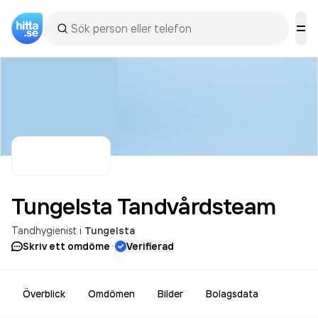
Tungelsta
Tandvårdsteam
Tandhygienist
i
Tungelsta
·
Skriv ett omdöme
Verifierad
Överblick
Omdömen
Bilder
Bolagsdata