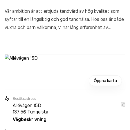
Vår ambition är att erbjuda tandvård av hög kvalitet som
syftar till en långsiktig och god tandhälsa. Hos oss är både
vuxna och barn välkomna, vi har lång erfarenhet av
familjetandvård. Vi vet att många känner obehag inför
tandläkarbesök, därför är vårt mål att ändra mötet med
tandläkaren och tandvården till en positiv upplevelse.
Öppna karta
Besöksadress
Allévägen 15D
137 56
Tungelsta
Vägbeskrivning