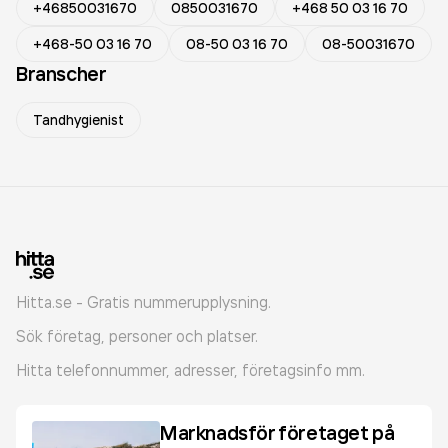
+46850031670
0850031670
+468 50 03 16 70
+468-50 03 16 70
08-50 03 16 70
08-50031670
Branscher
Tandhygienist
Hitta.se - Gratis nummerupplysning.
Sök företag, personer och platser.
Hitta telefonnummer, adresser, företagsinfo mm.
Marknadsför företaget på