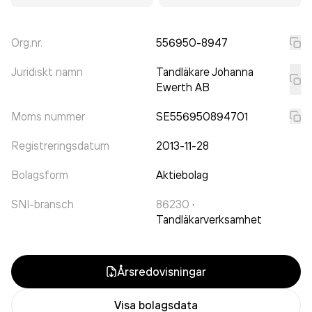
Org.nr.
556950-8947
Juridiskt namn
Tandläkare Johanna
Ewerth AB
Moms nummer
SE556950894701
Registreringsdatum
2013-11-28
Bolagsform
Aktiebolag
SNI-bransch
86230
·
Tandläkarverksamhet
Årsredovisningar
Visa bolagsdata