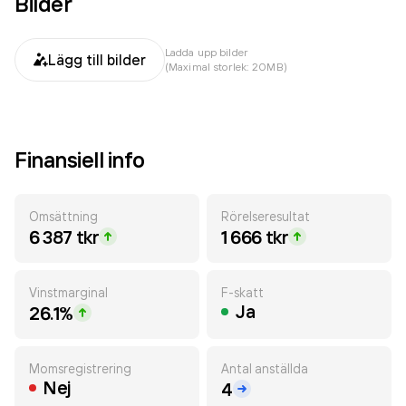
Bilder
Ladda upp bilder
Lägg till bilder
(Maximal storlek: 20MB)
Finansiell info
Omsättning
Rörelseresultat
6 387 tkr
1 666 tkr
Vinstmarginal
F-skatt
Ja
26.1%
Momsregistrering
Antal anställda
Nej
4