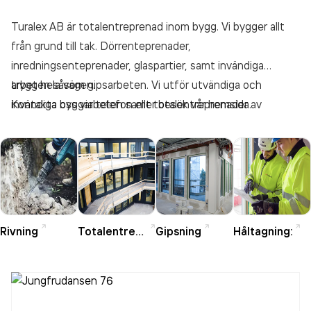
Turalex AB är totalentreprenad inom bygg. Vi bygger allt
från grund till tak. Dörrenteprenader,
inredningsenteprenader, glaspartier, samt invändiga
arbeten såsom gipsarbeten. Vi utför utvändiga och
trygg hela vägen.
invändiga byggarbeten samt totalentreprenader av
Kontakta oss via telefon eller besök vår hemsida.
gipsarbete, tilläggsisoleringar och montering av köket,
dörrar och fönster. Våra parters är noga utvalda så att du
som kund ska känna dig
Rivning
Totalentreprenad
Gipsning
Håltagning: