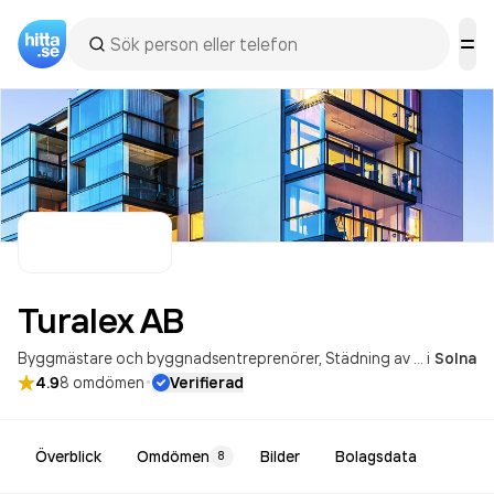
Turalex
AB
Byggmästare och byggnadsentreprenörer
Städning av fastigheter
i
Solna
·
4.9
8
omdömen
Verifierad
Överblick
Omdömen
Bilder
Bolagsdata
8