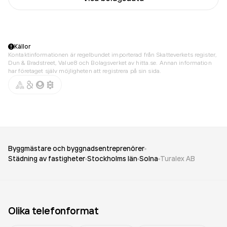
Källor
Kontaktinformationen är regelbundet importerad från Skatteverkets register,
Dun & Bradstreet, Value8 och Bolagsverket av hitta.se. Annan information
har företaget själv möjligheten att registrera på sin sida.
Byggmästare och byggnadsentreprenörer
Städning av fastigheter
Stockholms län
Solna
Turalex AB
Olika telefonformat