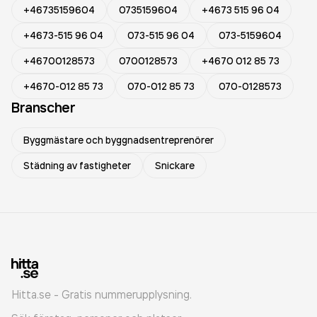
+46735159604
0735159604
+4673 515 96 04
+4673-515 96 04
073-515 96 04
073-5159604
+46700128573
0700128573
+4670 012 85 73
+4670-012 85 73
070-012 85 73
070-0128573
Branscher
Byggmästare och byggnadsentreprenörer
Städning av fastigheter
Snickare
Hitta.se - Gratis nummerupplysning.