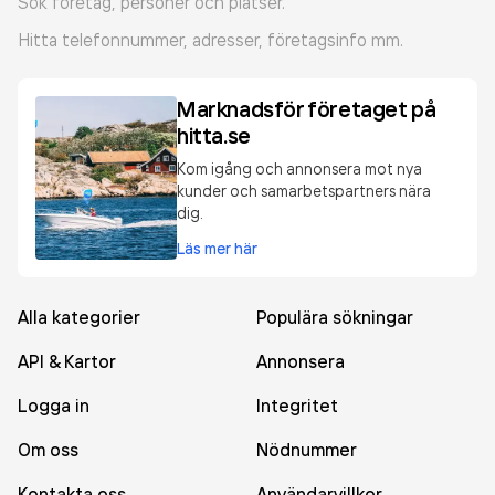
Sök företag, personer och platser.
Hitta telefonnummer, adresser, företagsinfo mm.
Marknadsför företaget på
hitta.se
Kom igång och annonsera mot nya
kunder och samarbetspartners nära
dig.
Läs mer här
Alla kategorier
Populära sökningar
API & Kartor
Annonsera
Logga in
Integritet
Om oss
Nödnummer
Kontakta oss
Användarvillkor