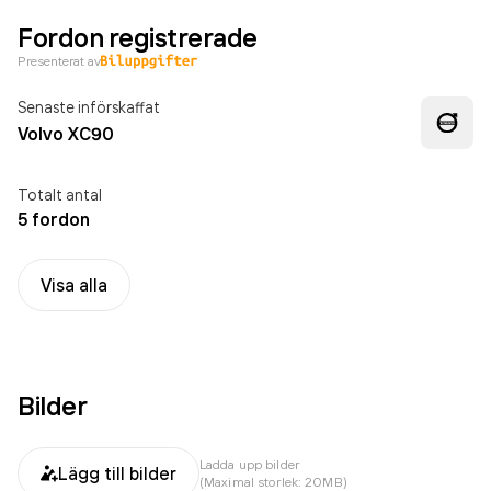
Fordon registrerade
Presenterat av
Senaste införskaffat
Volvo XC90
Totalt antal
5 fordon
Visa alla
Bilder
Ladda upp bilder
Lägg till bilder
(Maximal storlek: 20MB)