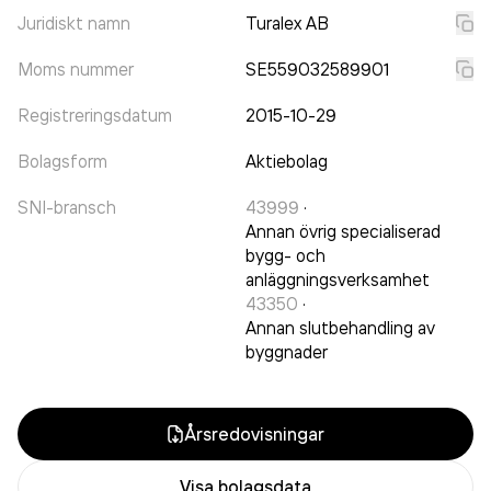
Juridiskt namn
Turalex AB
Moms nummer
SE559032589901
Registreringsdatum
2015-10-29
Bolagsform
Aktiebolag
SNI-bransch
43999
·
Annan övrig specialiserad
bygg- och
anläggningsverksamhet
43350
·
Annan slutbehandling av
byggnader
Årsredovisningar
Visa bolagsdata