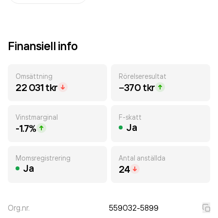
Finansiell info
Omsättning
Rörelseresultat
22 031 tkr
−370 tkr
Vinstmarginal
F-skatt
Ja
-1.7%
Momsregistrering
Antal anställda
Ja
24
Org.nr.
559032-5899