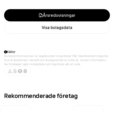
Årsredovisningar
Visa bolagsdata
Källor
Kontaktinformationen är regelbundet importerad från Skatteverkets register,
Dun & Bradstreet, Value8 och Bolagsverket av hitta.se. Annan information
har företaget själv möjligheten att registrera på sin sida.
Rekommenderade företag