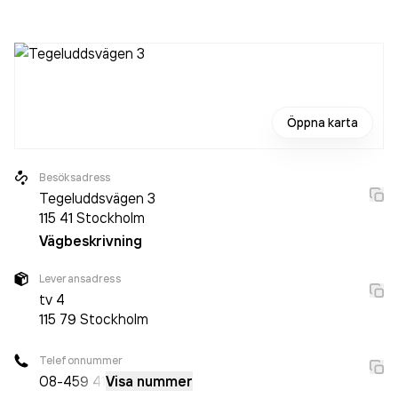
personer sedan 2023 då det jobbade 170 personer på
företaget. Bolaget är ett aktiebolag som varit aktivt sedan
1984. TV4 Aktiebolag
omsatte 6 372 722 000,00 kr
senaste räkenskapsåret (2024).
Öppna karta
Besöksadress
Tegeluddsvägen 3
115 41
Stockholm
Vägbeskrivning
Leveransadress
tv 4
115 79
Stockholm
Telefonnummer
08-4
59 41
Visa nummer