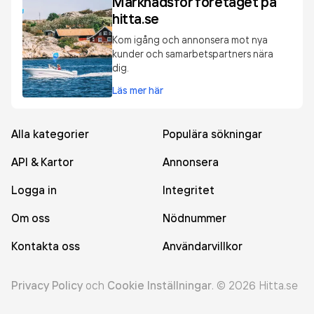
Marknadsför företaget på
hitta.se
Kom igång och annonsera mot nya
kunder och samarbetspartners nära
dig.
Läs mer här
Alla kategorier
Populära sökningar
API & Kartor
Annonsera
Logga in
Integritet
Om oss
Nödnummer
Kontakta oss
Användarvillkor
Privacy Policy
och
Cookie Inställningar
.
©
2026
Hitta.se