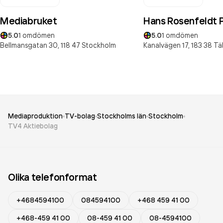
Mediabruket
Hans Rosenfeldt 
5.0
1
omdömen
5.0
1
omdömen
Bellmansgatan 30,
118 47
Stockholm
Kanalvägen 17,
183 38
Tä
Mediaproduktion
TV-bolag
Stockholms län
Stockholm
TV4 Aktiebolag
Olika telefonformat
+4684594100
084594100
+468 459 41 00
+468-459 41 00
08-459 41 00
08-4594100