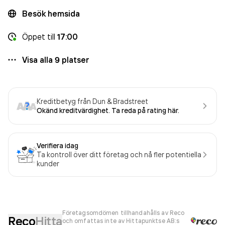
Besök hemsida
Öppet
till
17:00
Visa alla
9
platser
Kreditbetyg från Dun & Bradstreet
Okänd kreditvärdighet. Ta reda på rating här.
Verifiera idag
Ta kontroll över ditt företag och nå fler potentiella
kunder
Företagsomdömen tillhandahålls av Reco
Reco
Hitta
och omfattas inte av Hittapunktse AB:s