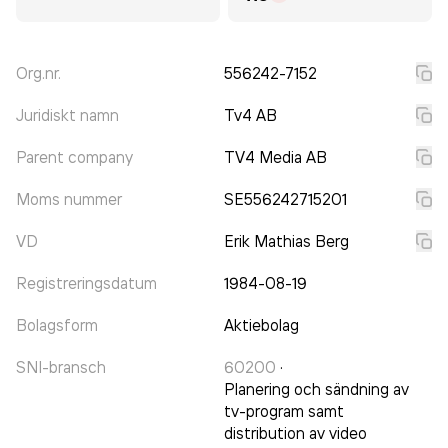
Org.nr.
556242-7152
Juridiskt namn
Tv4 AB
Parent company
TV4 Media AB
Moms nummer
SE556242715201
VD
Erik Mathias Berg
Registreringsdatum
1984-08-19
Bolagsform
Aktiebolag
SNI-bransch
60200
·
Planering och sändning av
tv-program samt
distribution av video