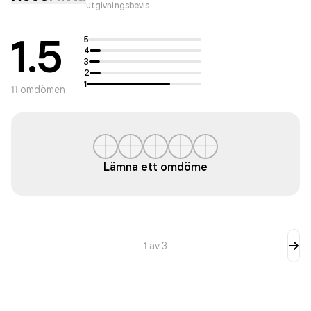
utgivningsbevis
1.5
5
4
3
2
1
11
omdömen
Lämna ett omdöme
1
av
3