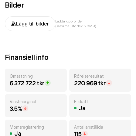
Bilder
Ladda upp bilder
Lägg till bilder
(Maximal storlek: 20MB)
Finansiell info
Omsättning
Rörelseresultat
6 372 722 tkr
220 969 tkr
Vinstmarginal
F-skatt
Ja
3.5%
Momsregistrering
Antal anställda
Ja
115