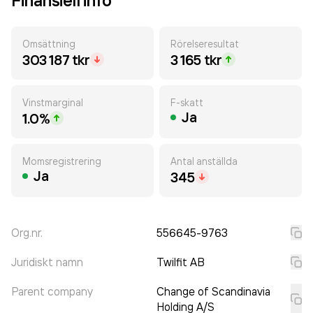
Finansiell info
Omsättning
Rörelseresultat
303 187 tkr
3 165 tkr
Vinstmarginal
F-skatt
Ja
1.0%
Momsregistrering
Antal anställda
Ja
345
Org.nr.
556645-9763
Juridiskt namn
Twilfit AB
Parent company
Change of Scandinavia
Holding A/S