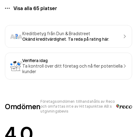
Visa alla
65
platser
Kreditbetyg från Dun & Bradstreet
Okänd kreditvärdighet. Ta reda på rating här.
Verifiera idag
Ta kontroll över ditt företag och nå fler potentiella
kunder
Företagsomdömen tillhandahålls av Reco
Omdömen
och omfattas inte av Hittapunktse AB:s
utgivningsbevis
4.0