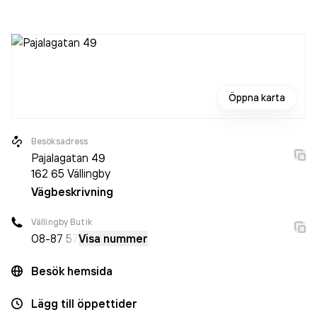
sedan 2024 då det jobbade 390 personer på företaget.
Bolaget är ett aktiebolag som varit aktivt sedan 2003.
Twilfit
omsatte 303 187 000,00 kr
senaste
räkenskapsåret (2025).
Öppna karta
Besöksadress
Pajalagatan 49
162 65
Vällingby
Vägbeskrivning
Vällingby Butik
08-8
7 57
Visa nummer
Besök hemsida
Lägg till öppettider