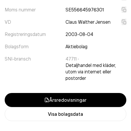
Moms nummer
SE556645976301
VD
Claus Walther Jensen
Registreringsdatum
2003-08-04
Bolagsform
Aktiebolag
SNI-bransch
47711
·
Detaljhandel med kläder,
utom via internet eller
postorder
Årsredovisningar
Visa bolagsdata