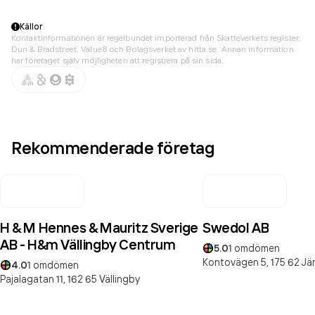
Källor
Kontaktinformationen är regelbundet importerad från Skatteverkets register,
Dun & Bradstreet, Value8 och Bolagsverket av hitta.se. Annan information
har företaget själv möjligheten att registrera på sin sida.
Rekommenderade företag
H & M Hennes & Mauritz Sverige
Swedol AB
AB - H&m Vällingby Centrum
5.0
1
omdömen
Kontovägen 5,
175 62
Jär
4.0
1
omdömen
Pajalagatan 11,
162 65
Vällingby