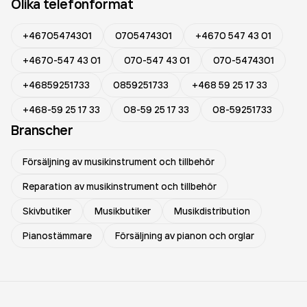
Olika telefonformat
+46705474301
0705474301
+4670 547 43 01
+4670-547 43 01
070-547 43 01
070-5474301
+46859251733
0859251733
+468 59 25 17 33
+468-59 25 17 33
08-59 25 17 33
08-59251733
Branscher
Försäljning av musikinstrument och tillbehör
Reparation av musikinstrument och tillbehör
Skivbutiker
Musikbutiker
Musikdistribution
Pianostämmare
Försäljning av pianon och orglar