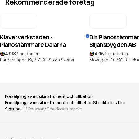
Rekommenderade företag
Klaververkstaden -
Din Pianostämmar
Pianostämmare Dalarna
Siljansbygden AB
4.9
137
omdömen
4.9
64
omdömen
Färgerivägen 19,
783 93
Stora Skedvi
Movägen 10,
793 31
Leks
Försäljning av musikinstrument och tillbehör
Försäljning av musikinstrument och tillbehör
Stockholms län
Sigtuna
Ulf Persson/ Speldosan Import