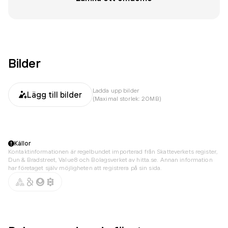
Bilder
Ladda upp bilder
Lägg till bilder
(Maximal storlek: 20MB)
Källor
Kontaktinformationen är regelbundet importerad från Skatteverkets register,
Dun & Bradstreet, Value8 och Bolagsverket av hitta.se. Annan information
har företaget själv möjligheten att registrera på sin sida.