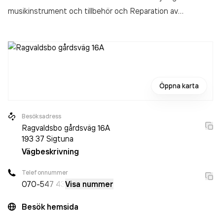
musikinstrument och tillbehör och Reparation av
musikinstrument och tillbehör och Skivbutiker och
Musikbutiker och Musikdistribution och Pianostämmare
och Försäljning av pianon och orglar
i Sigtuna.
Öppna karta
Besöksadress
Ragvaldsbo gårdsväg 16A
193 37
Sigtuna
Vägbeskrivning
Telefonnummer
070-
547 43
Visa nummer
Besök hemsida