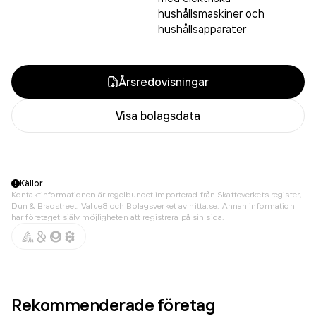
hushållsmaskiner och
hushållsapparater
Årsredovisningar
Visa bolagsdata
Källor
Kontaktinformationen är regelbundet importerad från Skatteverkets register,
Dun & Bradstreet, Value8 och Bolagsverket av hitta.se. Annan information
har företaget själv möjligheten att registrera på sin sida.
Rekommenderade företag