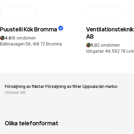
Puustelli Kök Bromma
Ventilationsteknik
AB
4.6
18
omdömen
Bällstavägen 56,
168 72
Bromma
5.0
2
omdömen
Idögatan 49,
582 78
Lin
Försäljning av fläktar
Försäljning av filter
Uppsala län
Harbo
Ultimair AB
Olika telefonformat