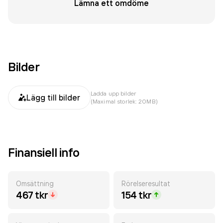
Lämna ett omdöme
Bilder
Ladda upp bilder
Lägg till bilder
(Maximal storlek: 20MB)
Finansiell info
Omsättning
Rörelseresultat
467 tkr
154 tkr