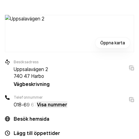
oförändrat sedan året innan. Bolaget är ett aktiebolag som
varit aktivt sedan 2010. Ultimair AB
omsatte
467 000,00 kr
senaste räkenskapsåret (2018).
Öppna karta
Besöksadress
Uppsalavägen 2
740 47
Harbo
Vägbeskrivning
Telefonnummer
018-
69 67
Visa nummer
Besök hemsida
Lägg till öppettider