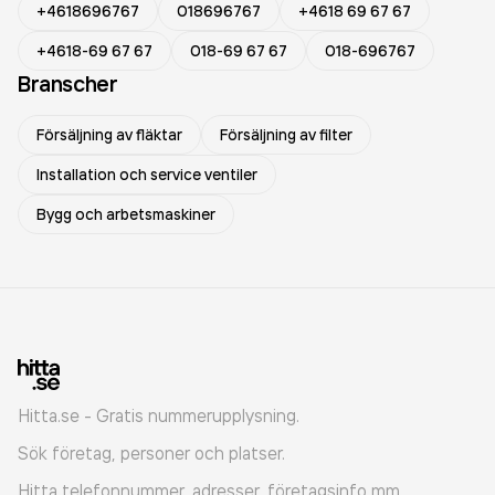
+4618696767
018696767
+4618 69 67 67
+4618-69 67 67
018-69 67 67
018-696767
Branscher
Försäljning av fläktar
Försäljning av filter
Installation och service ventiler
Bygg och arbetsmaskiner
Hitta.se - Gratis nummerupplysning.
Sök företag, personer och platser.
Hitta telefonnummer, adresser, företagsinfo mm.