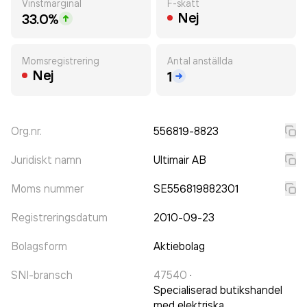
Vinstmarginal
F-skatt
Nej
33.0%
Momsregistrering
Antal anställda
Nej
1
Org.nr.
556819-8823
Juridiskt namn
Ultimair AB
Moms nummer
SE556819882301
Registreringsdatum
2010-09-23
Bolagsform
Aktiebolag
SNI-bransch
47540
·
Specialiserad butikshandel
med elektriska