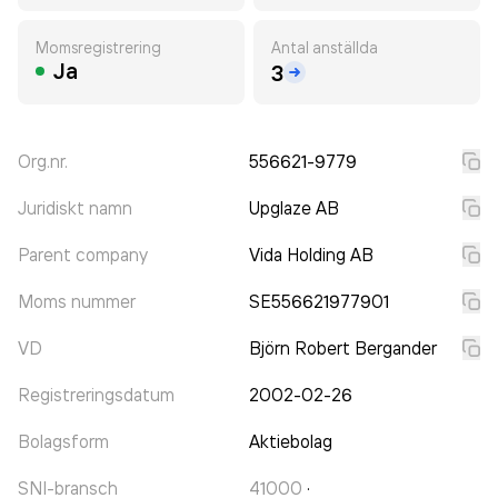
Momsregistrering
Antal anställda
Ja
3
Org.nr.
556621-9779
Juridiskt namn
Upglaze AB
Parent company
Vida Holding AB
Moms nummer
SE556621977901
VD
Björn Robert Bergander
Registreringsdatum
2002-02-26
Bolagsform
Aktiebolag
SNI-bransch
41000
·