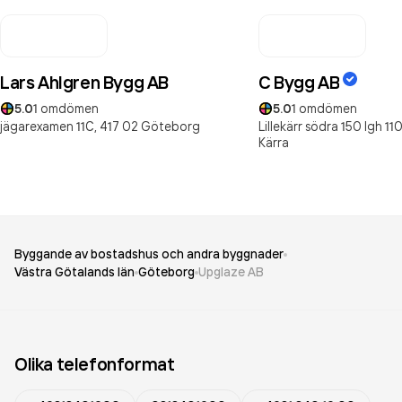
Lars Ahlgren Bygg AB
C Bygg AB
5.0
1
omdömen
5.0
1
omdömen
jägarexamen 11C,
417 02
Göteborg
Lillekärr södra 150 lgh 110
Kärra
Byggande av bostadshus och andra byggnader
Västra Götalands län
Göteborg
Upglaze AB
Olika telefonformat