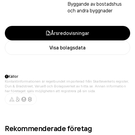
Byggande av bostadshus
och andra byggnader
Årsredovisningar
Visa bolagsdata
Källor
Kontaktinformationen är regelbundet importerad från Skatteverkets register,
Dun & Bradstreet, Value8 och Bolagsverket av hitta.se. Annan information
har företaget själv möjligheten att registrera på sin sida.
Rekommenderade företag