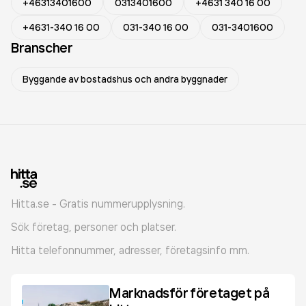
+46313401600
0313401600
+4631 340 16 00
+4631-340 16 00
031-340 16 00
031-3401600
Branscher
Byggande av bostadshus och andra byggnader
Hitta.se - Gratis nummerupplysning.
Sök företag, personer och platser.
Hitta telefonnummer, adresser, företagsinfo mm.
Marknadsför företaget på