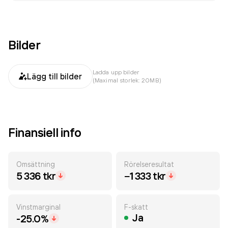
Bilder
Ladda upp bilder
Lägg till bilder
(Maximal storlek: 20MB)
Finansiell info
Omsättning
Rörelseresultat
5 336 tkr
−1 333 tkr
Vinstmarginal
F-skatt
Ja
-25.0%