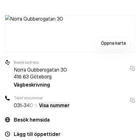
aktiebolag som varit aktivt sedan 2002. Upglaze AB
omsatte 5 336 000,00 kr
senaste räkenskapsåret (2025).
Öppna karta
Besöksadress
Norra Gubberogatan 30
416 63
Göteborg
Vägbeskrivning
Telefonnummer
031-
340 16
Visa nummer
Besök hemsida
Lägg till öppettider