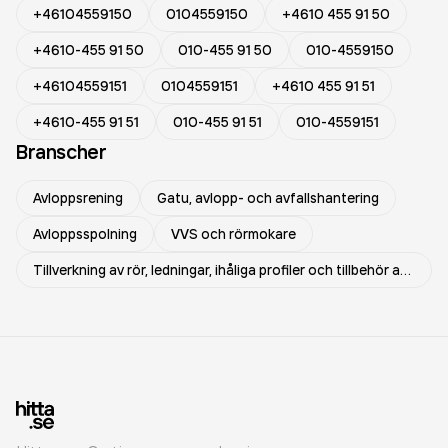
+46104559150
0104559150
+4610 455 91 50
+4610-455 91 50
010-455 91 50
010-4559150
+46104559151
0104559151
+4610 455 91 51
+4610-455 91 51
010-455 91 51
010-4559151
Branscher
Avloppsrening
Gatu, avlopp- och avfallshantering
Avloppsspolning
VVS och rörmokare
Tillverkning av rör, ledningar, ihåliga profiler och tillbehör av stål