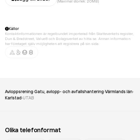
(Maximal storlek: 20MB)
Källor
Kontaktinformationen är regelbundet importerad från Skatteverkets register,
Dun & Bradstreet, Value8 och Bolagsverket av hitta.se. Annan information
har företaget själv möjligheten att registrera på sin sida.
Avloppsrening
Gatu, avlopp- och avfallshantering
Värmlands län
Karlstad
UTAB
Olika telefonformat