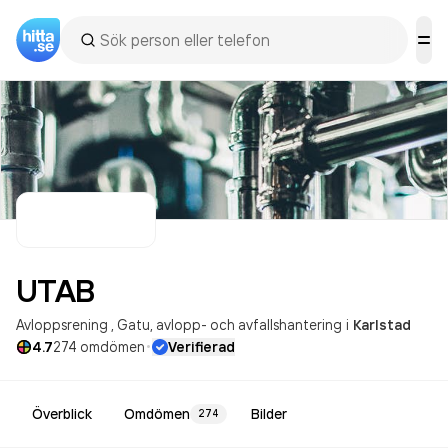
UTAB
Avloppsrening
Gatu, avlopp- och avfallshantering
i
Karlstad
·
4.7
274
omdömen
Verifierad
Överblick
Omdömen
Bilder
274