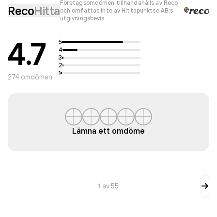
Företagsomdömen tillhandahålls av Reco
Reco
Hitta
och omfattas inte av Hittapunktse AB:s
utgivningsbevis
4.7
5
4
3
2
1
274
omdömen
Lämna ett omdöme
1
av
55