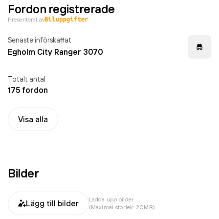
Fordon registrerade
Presenterat av
Senaste införskaffat
Egholm City Ranger 3070
Totalt antal
175 fordon
Visa alla
Bilder
Ladda upp bilder
Lägg till bilder
(Maximal storlek: 20MB)