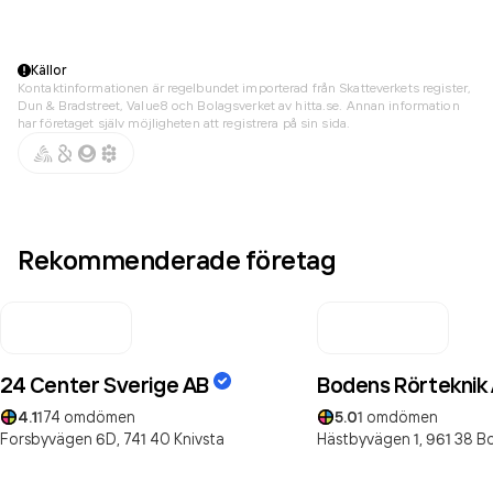
Källor
Kontaktinformationen är regelbundet importerad från Skatteverkets register,
Dun & Bradstreet, Value8 och Bolagsverket av hitta.se. Annan information
har företaget själv möjligheten att registrera på sin sida.
Rekommenderade företag
24 Center Sverige AB
Bodens Rörteknik
4.1
174
omdömen
5.0
1
omdömen
Forsbyvägen 6D,
741 40
Knivsta
Hästbyvägen 1,
961 38
B