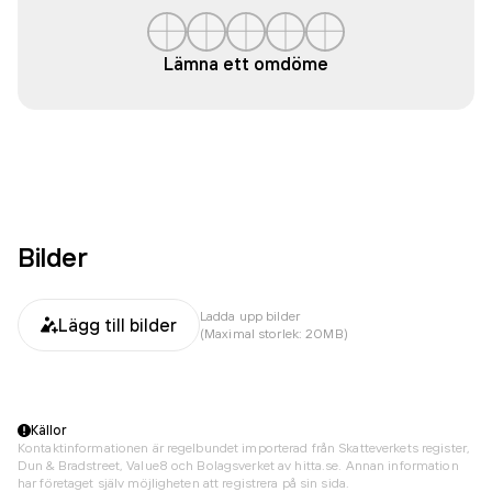
Lämna ett omdöme
Bilder
Ladda upp bilder
Lägg till bilder
(Maximal storlek: 20MB)
Källor
Kontaktinformationen är regelbundet importerad från Skatteverkets register,
Dun & Bradstreet, Value8 och Bolagsverket av hitta.se. Annan information
har företaget själv möjligheten att registrera på sin sida.