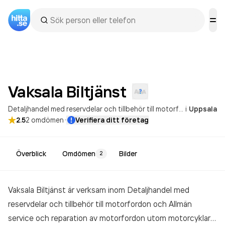
Vaksala
Biltjänst
Detaljhandel med reservdelar och tillbehör till motorfordon
i
Uppsala
Allmän
·
2.5
2
omdömen
Verifiera ditt företag
Överblick
Omdömen
Bilder
2
Vaksala Biltjänst är verksam inom
Detaljhandel med
reservdelar och tillbehör till motorfordon och Allmän
service och reparation av motorfordon utom motorcyklar
i