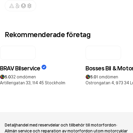
Rekommenderade företag
BRAV Bilservice
Bosses Bil & Moto
5.0
32
omdömen
5.0
1
omdömen
Artillerigatan 33,
114 45
Stockholm
Ostrongatan 4,
973 34
L
Detaljhandel med reservdelar och tillbehör till motorfordon
Allmän service och reparation av motorfordon utom motorcyklar