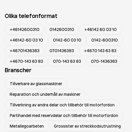
Olika telefonformat
+46142600310
0142600310
+46142 60 03 10
+46142-60 03 10
0142-60 03 10
0142-600310
+46701436383
0701436383
+4670 143 63 83
+4670-143 63 83
070-143 63 83
070-1436383
Branscher
Tillverkare av glassmaskiner
Reparation och underhåll av maskiner
Tillverkning av andra delar och tillbehör till motorfordon
Partihandel med reservdelar och tillbehör till motorfordon
Metallegoarbeten
Grossister av streckkodsutrustning