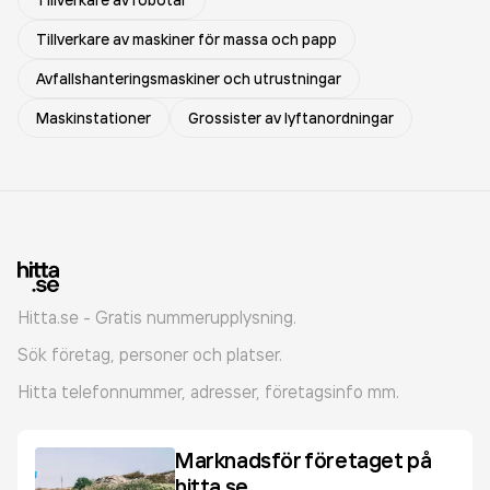
Tillverkare av robotar
Tillverkare av maskiner för massa och papp
Avfallshanteringsmaskiner och utrustningar
Maskinstationer
Grossister av lyftanordningar
Hitta.se - Gratis nummerupplysning.
Sök företag, personer och platser.
Hitta telefonnummer, adresser, företagsinfo mm.
Marknadsför företaget på
hitta.se