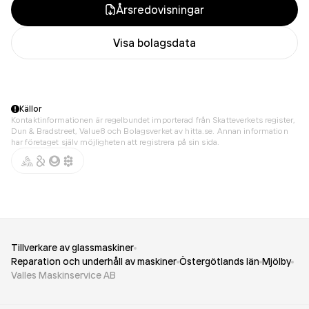
Årsredovisningar
Visa bolagsdata
Källor
Kontaktinformationen är regelbundet importerad från Skatteverkets register,
Dun & Bradstreet, Value8 och Bolagsverket av hitta.se. Annan information
har företaget själv möjligheten att registrera på sin sida.
Tillverkare av glassmaskiner
Reparation och underhåll av maskiner
Östergötlands län
Mjölby
Valles Maskinservice AB