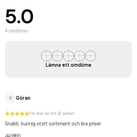
5.0
4
omdömen
Lämna ett omdöme
Göran
G
för mer än ett år sedan
Snabb, kunnig stort sortiment och bra priser
0
0