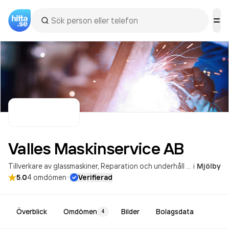
Valles Maskinservice
AB
Tillverkare av glassmaskiner
Reparation och underhåll av maskiner
i
Mjölby
·
5.0
4
omdömen
Verifierad
Överblick
Omdömen
Bilder
Bolagsdata
4