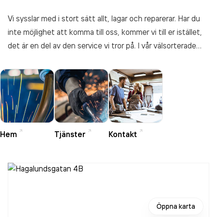
Vi sysslar med i stort sätt allt, lagar och reparerar. Har du
inte möjlighet att komma till oss, kommer vi till er istället,
det är en del av den service vi tror på. I vår välsorterade
verkstadsbutik kan du hitta allt Vi du och ditt företag kan
behöva, allt från handkrämer och skyddsutrustning till
motorolja och kullager.
Hem
Tjänster
Kontakt
Öppna karta