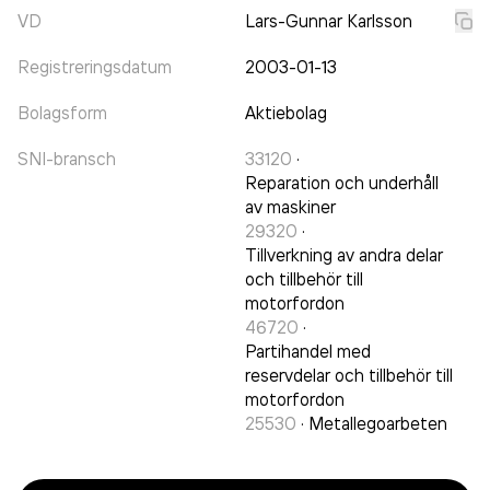
VD
Lars-Gunnar Karlsson
Registreringsdatum
2003-01-13
Bolagsform
Aktiebolag
SNI-bransch
33120
·
Reparation och underhåll
av maskiner
29320
·
Tillverkning av andra delar
och tillbehör till
motorfordon
46720
·
Partihandel med
reservdelar och tillbehör till
motorfordon
25530
·
Metallegoarbeten