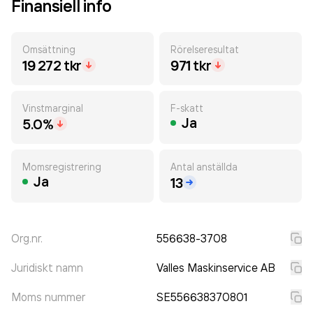
Finansiell info
Omsättning
Rörelseresultat
19 272 tkr
971 tkr
Vinstmarginal
F-skatt
Ja
5.0%
Momsregistrering
Antal anställda
Ja
13
Org.nr.
556638-3708
Juridiskt namn
Valles Maskinservice AB
Moms nummer
SE556638370801