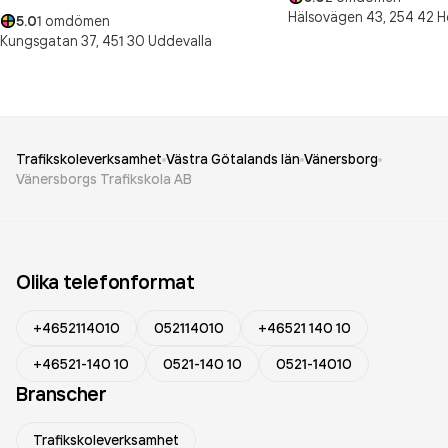
Hälsovägen 43,
254 42
H
5.0
1
omdömen
Kungsgatan 37,
451 30
Uddevalla
Trafikskoleverksamhet
Västra Götalands län
Vänersborg
Vänersborgs Trafikskola AB
Olika telefonformat
+4652114010
052114010
+46521 140 10
+46521-140 10
0521-140 10
0521-14010
Branscher
Trafikskoleverksamhet