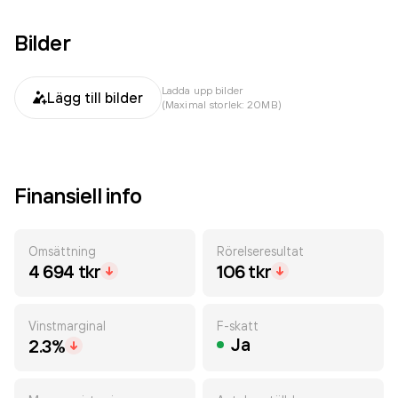
Bilder
Ladda upp bilder
Lägg till bilder
(Maximal storlek: 20MB)
Finansiell info
Omsättning
Rörelseresultat
4 694 tkr
106 tkr
Vinstmarginal
F-skatt
Ja
2.3%