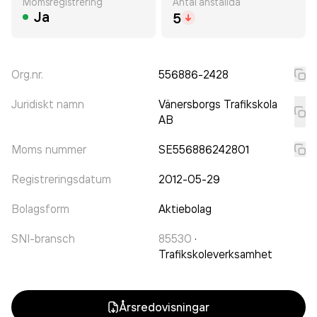
Momsregistrering
Antal anställda
Ja
5
Org.nr.
556886-2428
Juridiskt namn
Vänersborgs Trafikskola
AB
Moms nummer
SE556886242801
Registreringsdatum
2012-05-29
Bolagsform
Aktiebolag
SNI-bransch
85530
·
Trafikskoleverksamhet
Årsredovisningar