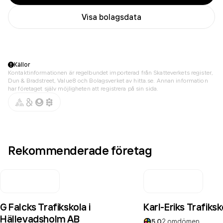
Visa bolagsdata
Källor
Kontaktinformationen är regelbundet importerad från Skatteverkets register,
Dun & Bradstreet, Value8 och Bolagsverket av hitta.se. Annan information
har företaget själv möjligheten att registrera på sin sida.
Rekommenderade företag
G Falcks Trafikskola i
Karl-Eriks Trafiks
Hällevadsholm AB
5.0
2
omdömen