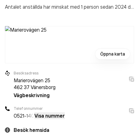
Antalet anställda har minskat med 1 person sedan 2024 då
det jobbade 6 personer på företaget. Bolaget är ett
aktiebolag som varit aktivt sedan 2012. Vänersborgs
Trafikskola AB
omsatte 4 694 000,00 kr
senaste
räkenskapsåret (2025).
Öppna karta
Besöksadress
Marierovägen 25
462 37
Vänersborg
Vägbeskrivning
Telefonnummer
0521
-140
Visa nummer
Besök hemsida