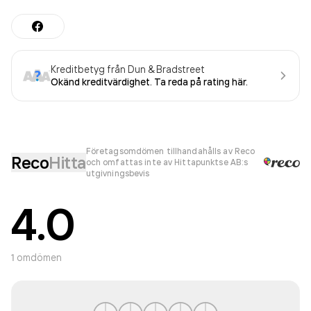
Kreditbetyg från Dun & Bradstreet
Okänd kreditvärdighet. Ta reda på rating här.
Företagsomdömen tillhandahålls av Reco
Reco
Hitta
och omfattas inte av Hittapunktse AB:s
utgivningsbevis
4.0
1
omdömen