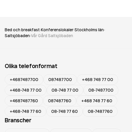
Bed och breakfast
Konferenslokaler
Stockholms län
Saltsjöbaden
Vår Gård Saltsjöbaden
Olika telefonformat
+4687487700
087487700
+468 748 77 00
+468-748 77 00
08-748 77 00
08-7487700
+4687487760
087487760
+468 748 77 60
+468-748 77 60
08-748 77 60
08-7487760
Branscher