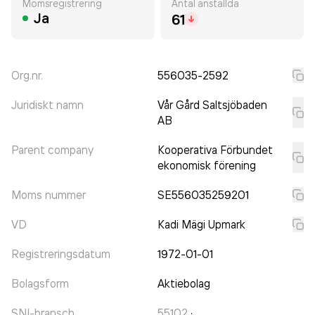
Momsregistrering
Antal anställda
Ja
61
Org.nr.
556035-2592
Juridiskt namn
Vår Gård Saltsjöbaden
AB
Parent company
Kooperativa Förbundet
ekonomisk förening
Moms nummer
SE556035259201
VD
Kadi Mägi Upmark
Registreringsdatum
1972-01-01
Bolagsform
Aktiebolag
SNI-bransch
55102
·