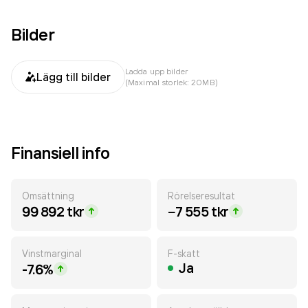
Bilder
Ladda upp bilder
Lägg till bilder
(Maximal storlek: 20MB)
Finansiell info
Omsättning
Rörelseresultat
99 892 tkr
−7 555 tkr
Vinstmarginal
F-skatt
Ja
-7.6%