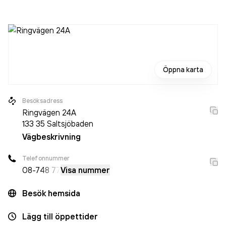
personer sedan 2024 då det jobbade 69 personer på
företaget. Bolaget är ett aktiebolag som varit aktivt sedan
1972. Vår Gård Saltsjöbaden
omsatte 99 892 000,00 kr
senaste räkenskapsåret (2025).
Öppna karta
Besöksadress
Ringvägen 24A
133 35
Saltsjöbaden
Vägbeskrivning
Telefonnummer
08-7
48 77
Visa nummer
Besök hemsida
Lägg till öppettider