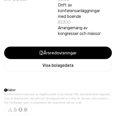
Drift av
konferensanläggningar
med boende
82300
·
Arrangemang av
kongresser och mässor
Årsredovisningar
Visa bolagsdata
Källor
Kontaktinformationen är regelbundet importerad från Skatteverkets register,
Dun & Bradstreet, Value8 och Bolagsverket av hitta.se. Annan information
har företaget själv möjligheten att registrera på sin sida.