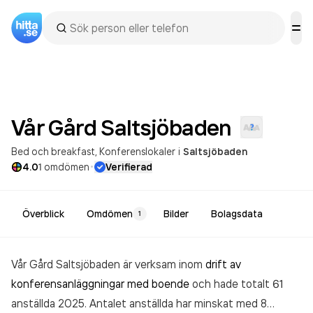
Vår Gård
Saltsjöbaden
Bed och breakfast
Konferenslokaler
i
Saltsjöbaden
·
4.0
1
omdömen
Verifierad
Överblick
Omdömen
Bilder
Bolagsdata
1
Vår Gård Saltsjöbaden är verksam inom
drift av
konferensanläggningar med boende
och hade totalt 61
anställda 2025. Antalet anställda har minskat med 8