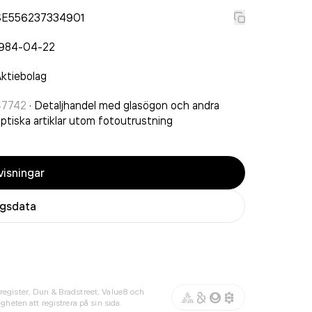
SE556237334901
1984-04-22
ktiebolag
47742
·
Detaljhandel med glasögon och andra
ptiska artiklar utom fotoutrustning
isningar
agsdata
register, Dun & Bradstreet, Value8 och
gheten att registrera på sin sida.