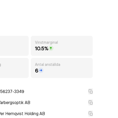
Vinstmarginal
10.5%
g
Antal anställda
6
556237-3349
arbergsoptik AB
er Hernqvist Holding AB