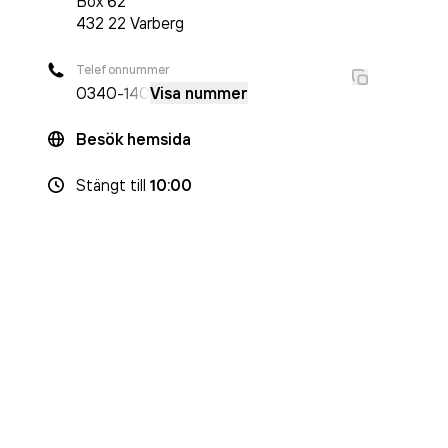
Box
62
432 22
Varberg
Telefonnummer
0340
-140
Visa nummer
Besök hemsida
Stängt
till
10:00