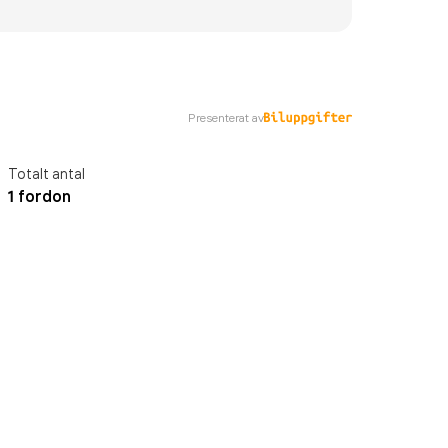
Presenterat av
Totalt antal
1 fordon