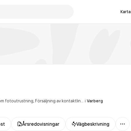
Karta
tom fotoutrustning
Försäljning av kontaktlinser
i
Varberg
Mer
ost
Årsredovisningar
Vägbeskrivning