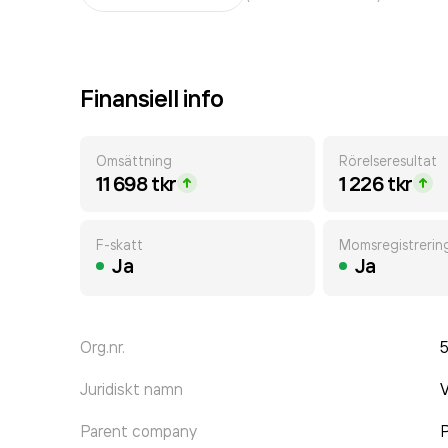
Finansiell info
Omsättning
Rörelseresultat
11 698 tkr
1 226 tkr
F-skatt
Momsregistrerin
Ja
Ja
Org.nr.
Juridiskt namn
V
Parent company
P