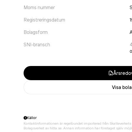
Moms nummer
Registreringsdatum
Bolagsform
A
SNI-bransch
o
Årsredov
Visa bol
Källor
Kontaktinformationen är regelbundet importerad från Skatteverkets 
Bolagsverket av hitta.se. Annan information har företaget själv möjli