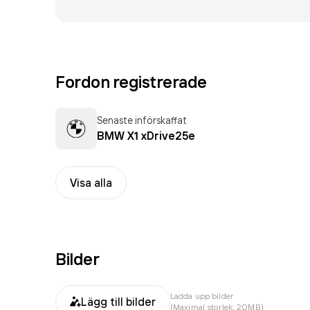
Fordon registrerade
Senaste införskaffat
BMW X1 xDrive25e
Visa alla
Bilder
Ladda upp bilder
Lägg till bilder
(Maximal storlek: 20MB)