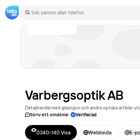
Varbergsoptik
AB
Detaljhandel med glasögon och andra optiska artiklar u
·
Skriv ett omdöme
Verifierad
0340-140
Visa
Webbsida
E-p