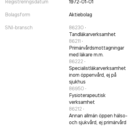
Registreringsdatum
1972-01-01
Bolagsform
Aktiebolag
SNI-bransch
86230
·
Tandläkarverksamhet
86211
·
Primärvårdsmottagningar
med läkare m.m.
86222
·
Specialistläkarverksamhet
inom öppenvård, ej på
sjukhus
86950
·
Fysioterapeutisk
verksamhet
86212
·
Annan allmän öppen hälso-
och sjukvård, ej primärvård