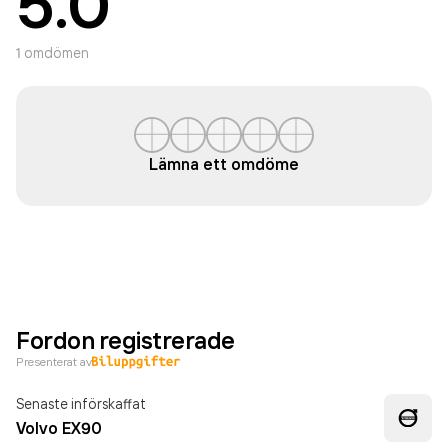
5.0
1
omdömen
Lämna ett omdöme
Fordon registrerade
Presenterat av
Senaste införskaffat
Volvo EX90