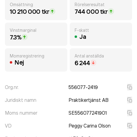
Omsättning
Rörelseresultat
10 210 000 tkr
744 000 tkr
Vinstmarginal
F-skatt
Ja
7.3%
Momsregistrering
Antal anställda
Nej
6 244
Org.nr.
556077-2419
Juridiskt namn
Praktikertjänst AB
Moms nummer
SE556077241901
VD
Peggy Carina Olson