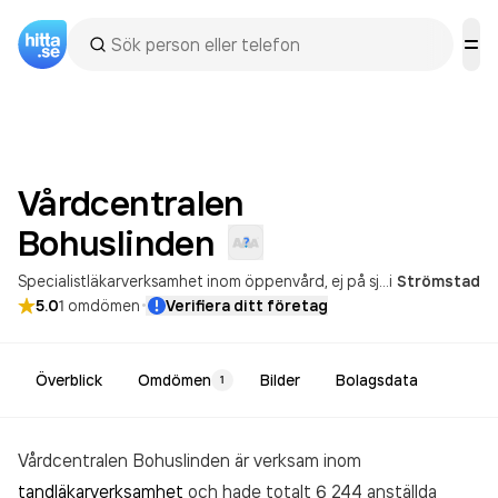
Vårdcentralen
Bohuslinden
Specialistläkarverksamhet inom öppenvård, ej på sjukhus
i
Strömstad
·
5.0
1
omdömen
Verifiera ditt företag
Överblick
Omdömen
Bilder
Bolagsdata
1
Vårdcentralen Bohuslinden är verksam inom
tandläkarverksamhet
och hade totalt 6 244 anställda