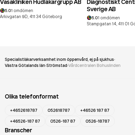
Vasakliniken Hudläkargrupp AB
Diagnostiskt Cent
Sverige AB
5.0
1
omdömen
Arkivgatan 9D,
411 34
Göteborg
5.0
1
omdömen
Stampgatan 14,
411 01
G
Specialistläkarverksamhet inom öppenvård, ej på sjukhus
Västra Götalands län
Strömstad
Vårdcentralen Bohuslinden
Olika telefonformat
+4652618787
052618787
+46526 187 87
+46526-187 87
0526-187 87
0526-18787
Branscher