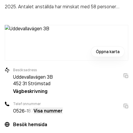
2025. Antalet anställda har minskat med 58 personer
sedan 2024 då det jobbade 6 302 personer på företaget.
Bolaget är ett aktiebolag som varit aktivt sedan 1972.
Vårdcentralen Bohuslinden
omsatte
10 210 000 000,00 kr
senaste räkenskapsåret (2025).
Öppna karta
Besöksadress
Uddevallavägen 3B
452 31
Strömstad
Vägbeskrivning
Telefonnummer
0526
-187
Visa nummer
Besök hemsida