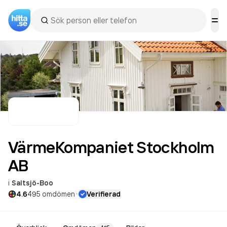
VärmeKompaniet Stockholm
AB
i
Saltsjö-Boo
·
4.6
495
omdömen
Verifierad