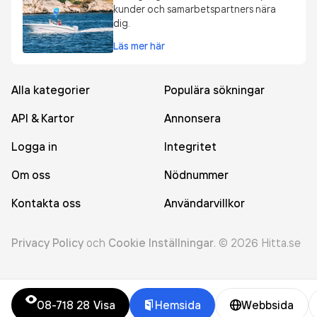
kunder och samarbetspartners nära
dig.
Läs mer här
Alla kategorier
Populära sökningar
API & Kartor
Annonsera
Logga in
Integritet
Om oss
Nödnummer
Kontakta oss
Användarvillkor
Privacy Policy
och
Cookie Inställningar
.
©
2026
Hitta.se
08-718 28
Visa
Hemsida
Webbsida