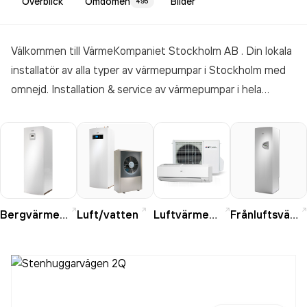
Överblick
Omdömen
Bilder
495
Välkommen till VärmeKompaniet Stockholm AB . Din lokala
installatör av alla typer av värmepumpar i Stockholm med
omnejd. Installation & service av värmepumpar i hela
Stockholms regionen men framför allt i Nacka och Värmdö.
Vi är en auktoriserad återförsäljare och installatör för IVT’s
heltäckande program av värmepumpar inom bergvärme,
luft/vatten, luft/luft och frånluft. VärmeKompaniet
Stockholm AB erbjuder våra kunder i Nacka och Värmdö
totalentreprenad, vilket innebär att vi tar helhetsansvaret
Bergvärmepump
Luft/vatten
Luftvärmepump
Frånluftsvärmepump
för din installation!