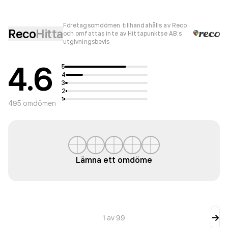
Företagsomdömen tillhandahålls av Reco
Reco
Hitta
och omfattas inte av Hittapunktse AB:s
utgivningsbevis
4.6
5
4
3
2
1
495
omdömen
Lämna ett omdöme
1
av
99