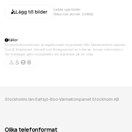
Ladda upp bilder
Lägg till bilder
(Maximal storlek: 20MB)
Källor
Kontaktinformationen är regelbundet importerad från Skatteverkets register,
Dun & Bradstreet, Value8 och Bolagsverket av hitta.se. Annan information
har företaget själv möjligheten att registrera på sin sida.
Stockholms län
Saltsjö-Boo
VärmeKompaniet Stockholm AB
Olika telefonformat