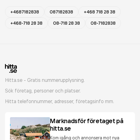
+4687182838
087182838
+468 718 28 38
+468-718 28 38
08-718 28 38
08-7182838
Hitta.se - Gratis nummerupplysning.
Sök företag, personer och platser.
Hitta telefonnummer, adresser, företagsinfo mm.
Marknadsför företaget på
hitta.se
Kom igång och annonsera mot nya