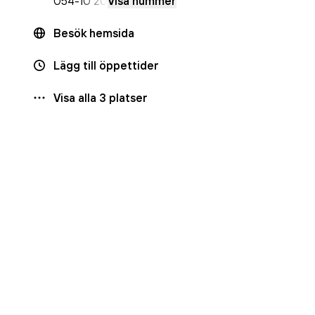
054-
10 20
Visa nummer
Besök hemsida
Lägg till öppettider
Visa alla
3
platser