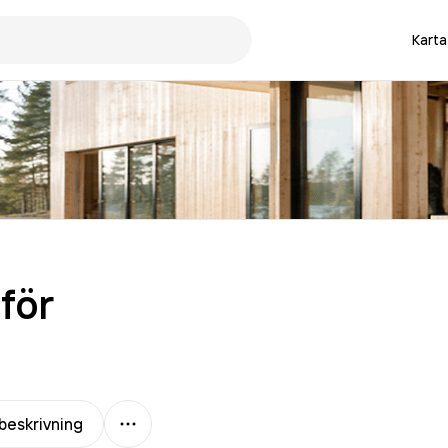
Karta
för
Mer
beskrivning