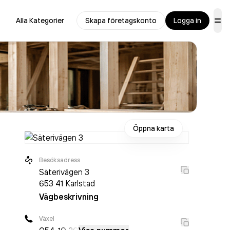
Alla Kategorier
Skapa företagskonto
Logga in
Öppna karta
Besöksadress
Säterivägen 3
653 41
Karlstad
Vägbeskrivning
Växel