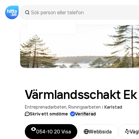
Värmlandsschakt Ek
Entreprenadarbeten
Rivningsarbeten
i
Karlstad
·
Skriv ett omdöme
Verifierad
054-10 20
Visa
Webbsida
Väg