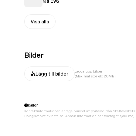
Kia EV6
Visa alla
Bilder
Ladda upp bilder
Lägg till bilder
(Maximal storlek: 20MB)
Källor
Kontaktinformationen är regelbundet importerad från Skatteverkets 
Bolagsverket av hitta.se. Annan information har företaget själv möjli