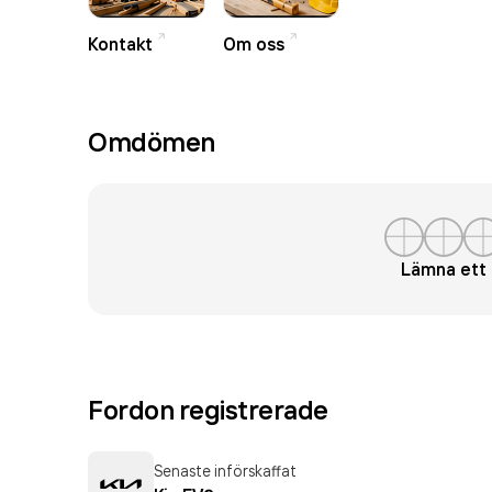
Kontakt
Om oss
Omdömen
Lämna et
Fordon registrerade
Senaste införskaffat