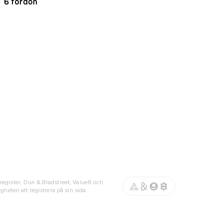
6 fordon
register, Dun & Bradstreet, Value8 och
gheten att registrera på sin sida.