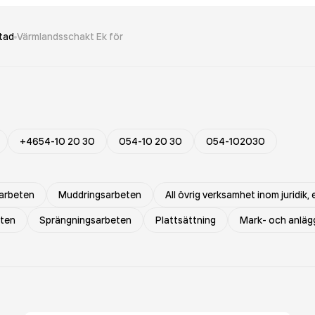
stad
Värmlandsschakt Ek för
+4654-10 20 30
054-10 20 30
054-102030
sarbeten
Muddringsarbeten
All övrig verksamhet inom juridik
eten
Sprängningsarbeten
Plattsättning
Mark- och anläg