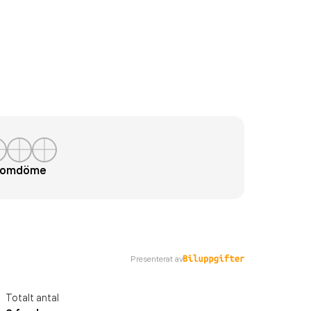
t omdöme
Presenterat av
Totalt antal