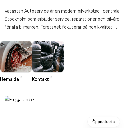
Vasastan Autoservice är en modern bilverkstad i centrala
Stockholm som erbjuder service, reparationer och bilvård
för alla bilmärken. Företaget fokuserar på hög kvalitet,
tydliga priser och snabb service, och arbetar med erfarna
mekaniker samt certifierad personal. Utöver
verkstadstjänster erbjuder de även biltvätt, polering och
andra bilvårdstjänster, ofta med smidig onlinebokning och
möjlighet till snabba åtgärder samma dag.
Hemsida
Kontakt
Öppna karta