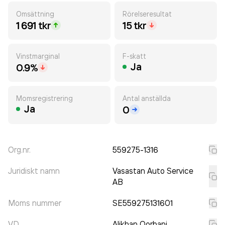
Omsättning
Rörelseresultat
1 691 tkr
15 tkr
Vinstmarginal
F-skatt
Ja
0.9%
Momsregistrering
Antal anställda
Ja
0
Org.nr.
559275-1316
Juridiskt namn
Vasastan Auto Service
AB
Moms nummer
SE559275131601
VD
Alikhan Qorbani