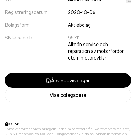
Registreringsdatum
2020-10-09
Bolagsform
Aktiebolag
SNI-bransch
95311
·
Allmän service och
reparation av motorfordon
utom motorcyklar
Årsredovisningar
Visa bolagsdata
Källor
Kontaktinformationen är regelbundet importerad från Skatteverkets register,
Dun & Bradstreet, Value8 och Bolagsverket av hitta.se. Annan information