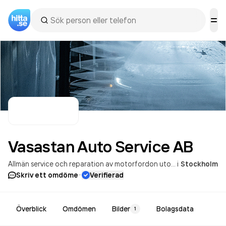
Vasastan Auto Service
AB
Allmän service och reparation av motorfordon utom motorcyklar
i
Stockholm
·
Skriv ett omdöme
Verifierad
Överblick
Omdömen
Bilder
Bolagsdata
1