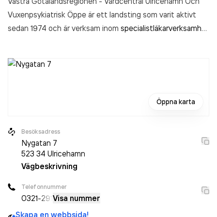
Västra Götalandsregionen - Vårdcentral Ulricehamn Och
Vuxenpsykiatrisk Öppe är ett landsting som varit aktivt
sedan 1974 och är verksam inom
specialistläkarverksamhet
inom öppenvård, på sjukhus
.
Öppna karta
Besöksadress
Nygatan 7
523 34
Ulricehamn
Vägbeskrivning
Telefonnummer
0321
-291
Visa nummer
Skapa en webbsida!