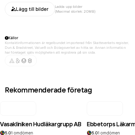
Ladda upp bilder
Lägg till bilder
(Maximal storlek: 20MB)
Källor
Kontaktinformationen är regelbundet importerad från Skatteverkets register,
Dun & Bradstreet, Value8 och Bolagsverket av hitta.se. Annan information
har företaget själv möjligheten att registrera på sin sida.
Rekommenderade företag
Vasakliniken Hudläkargrupp AB
Ebbetorps Läkar
5.0
1
omdömen
5.0
1
omdömen