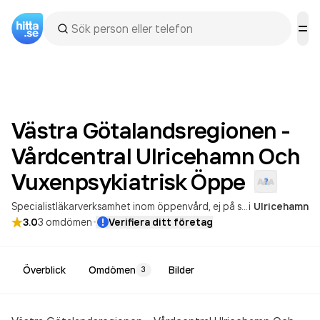
Västra Götalandsregionen -
Vårdcentral Ulricehamn Och
Vuxenpsykiatrisk
Öppe
Specialistläkarverksamhet inom öppenvård, ej på sjukhus
i
Ulricehamn
Primärvår
·
3.0
3
omdömen
Verifiera ditt företag
Överblick
Omdömen
Bilder
3