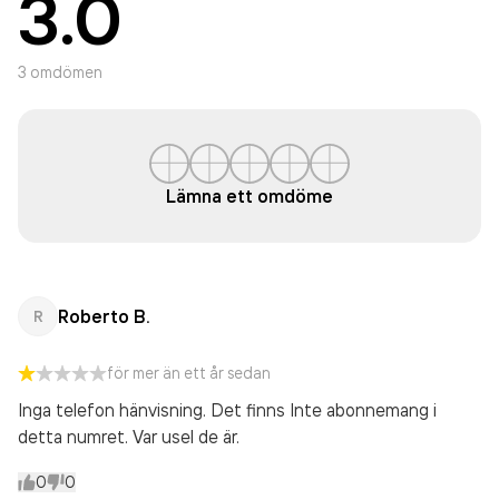
3.0
3
omdömen
Lämna ett omdöme
Roberto B.
R
för mer än ett år sedan
Inga telefon hänvisning. Det finns Inte abonnemang i
detta numret. Var usel de är.
0
0