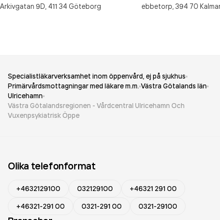
Arkivgatan 9D,
411 34
Göteborg
ebbetorp,
394 70
Kalma
Specialistläkarverksamhet inom öppenvård, ej på sjukhus
Primärvårdsmottagningar med läkare m.m.
Västra Götalands län
Ulricehamn
Västra Götalandsregionen - Vårdcentral Ulricehamn Och
Vuxenpsykiatrisk Öppe
Olika telefonformat
+4632129100
032129100
+46321 291 00
+46321-291 00
0321-291 00
0321-29100