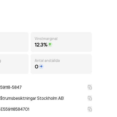
Vinstmarginal
12.3%
g
Antal anställda
0
559118-5847
åtrumsbesiktningar Stockholm AB
SE559118584701