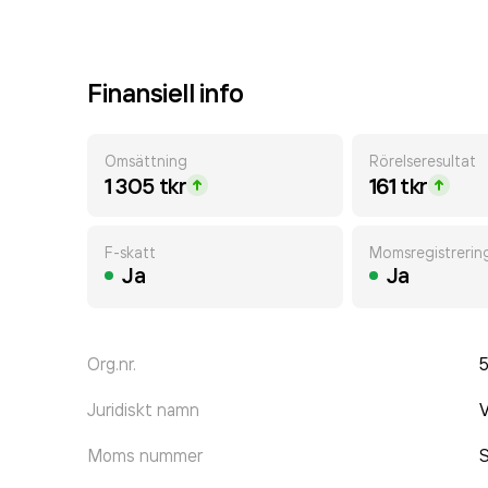
Finansiell info
Omsättning
Rörelseresultat
1 305 tkr
161 tkr
F-skatt
Momsregistrerin
Ja
Ja
Org.nr.
Juridiskt namn
V
Moms nummer