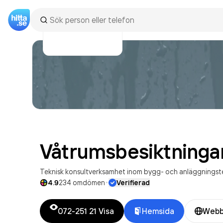
Våtrumsbesiktninga
Teknisk konsultverksamhet inom bygg- och anläggningst
·
4.9
234
omdömen
Verifierad
072-251 21
Visa
Hemsida
Webb