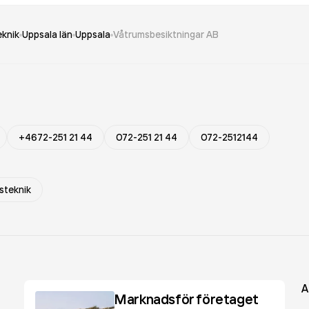
eknik
Uppsala län
Uppsala
Våtrumsbesiktningar AB
+4672-251 21 44
072-251 21 44
072-2512144
steknik
A
Marknadsför företaget