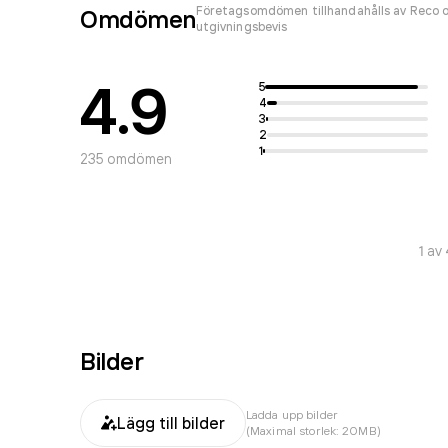
Företagsomdömen tillhandahålls av Reco o
Omdömen
utgivningsbevis
4.9
5
4
3
2
1
235
omdömen
1
av
Bilder
Ladda upp bilder
Lägg till bilder
(Maximal storlek: 20MB)