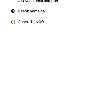
072-
251 21
Visa nummer
Besök hemsida
Öppet
till
16:00