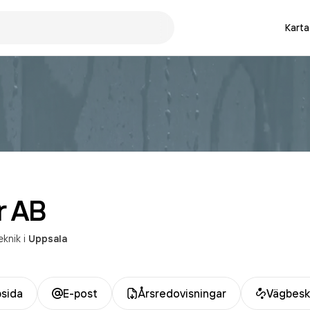
Karta
r
AB
eknik
i
Uppsala
sida
E-post
Årsredovisningar
Vägbesk