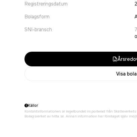
Registreringsdatum
Bolagsform
A
SNI-bransch
7
o
Årsredov
Visa bol
Källor
Kontaktinformationen är regelbundet importerad från Skatteverkets 
Bolagsverket av hitta.se. Annan information har företaget själv möjli