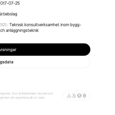
2017-07-25
ktiebolag
1121
·
Teknisk konsultverksamhet inom bygg-
ch anläggningsteknik
isningar
agsdata
register, Dun & Bradstreet, Value8 och
gheten att registrera på sin sida.