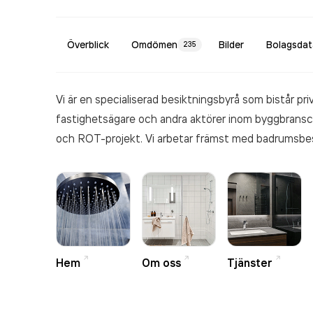
Överblick
Omdömen
Bilder
Bolagsdat
235
Vi är en specialiserad besiktningsbyrå som bistår pr
fastighetsägare och andra aktörer inom byggbrans
och ROT-projekt. Vi arbetar främst med badrumsbes
Hem
Om oss
Tjänster